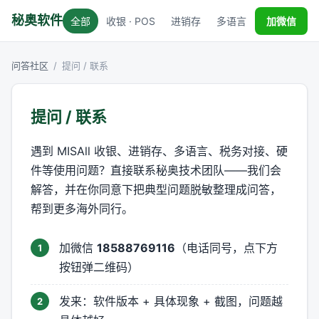
秘奥软件
全部
收银 · POS
进销存
多语言
税务对接
加微信
问答社区
/
提问 / 联系
提问 / 联系
遇到 MISAll 收银、进销存、多语言、税务对接、硬
件等使用问题？直接联系秘奥技术团队——我们会
解答，并在你同意下把典型问题脱敏整理成问答，
帮到更多海外同行。
加微信
18588769116
（电话同号，点下方
按钮弹二维码）
发来：软件版本 + 具体现象 + 截图，问题越