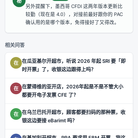
秘
另外提醒下，墨西哥 CFDI 这两年版本更新比
较勤（现在是 4.0），对接前最好跟你的 PAC
确认用的是哪个版本，免得接好了又得改。
相关问答
在瓜亚基尔开超市，听说 2026 年起 SRI 要「即
在
时开票」了，收银这边跟得上吗？
在蒙得维的亚开店，2026年起是不是不管大小
在
都要开电子发票 CFE 了？
在乌兰巴托开超市，顾客都要扫码的那种票，收
在
银这边要接 eBarimt 吗？
在基加利开超市，RRA 要求用 EBM 开票，我这