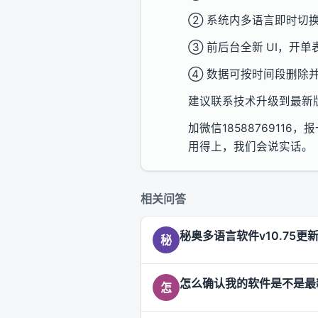
② 系统内多语言即时切
③ 前后台全新 UI，开
④ 数据可按时间段删除
建议联系技术升级到最新
加微信185887691
用得上，我们会说实话。
相关问答
秘奥多语言软件v10.75
秘
怎么确认我的软件是不是最
怎