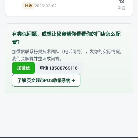
13
修复、数据分段删除/恢复、税率税额可隐藏、前后
升级
2026-02-02
浏览
台全新 UI 等 11 项。
有类似问题，或想让秘奥帮你看看你的门店怎么配
置？
加微信联系秘奥技术团队（电话同号），发你的实际情况，
我们会解答并整理成问答。
加微信
电话 18588769116
了解 英文超市POS收银系统 →