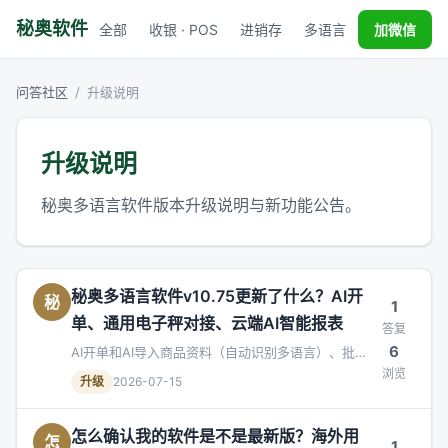
秘奥软件
全部
收银 · POS
进销存
多语言
税务对接
加微信
问答社区
/
升级说明
升级说明
秘奥多语言软件版本升级说明与新功能公告。
秘奥多语言软件v10.75更新了什么？AI开
秘
1
单、通用电子秤对接、云端AI智能报表
答复
6
AI开单和AI导入商品资料（自动识别多语言）、批量
浏览
改价、通用电子秤与大华标签秤对接、云端用户AI智
升级
2026-07-15
能报表。
怎么确认我的软件是不是最新版？海外用
怎
1