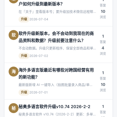
户如何升级到最新版本？
答复
10
在『关于』里看版本号；要升级加技术微信远程帮你
浏览
升，升级前先备份，不动你的老数据。
升级
2026-07-04
软件升级新版本，会不会动到我现在的商
软
1
品资料和数据？升级前要注意什么？
答复
4
不会动数据。升级只更新程序、保留全部商品和单
浏览
据；升级前先做一次数据备份，按说明覆盖安装即
升级
2026-07-02
可。
海外多语言版最近有哪些对跨国经营有用
海
1
的新功能？
答复
10
最新版新增 AI 一键导入（拍图批量录入商品/单
浏览
据）、系统内多语言即时切换、前后台全新 UI、数
升级
2026-07-01
据分段删除与恢复等。
秘奥多语言软件升级v10.74 2026-2-2
1
秘
答复
秘奥多语言软件 v10.74（2026-2-2）更新：多单位