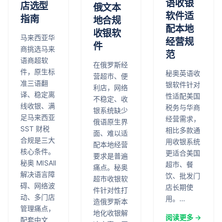
语收银
店选型
俄文本
软件适
指南
地合规
配本地
收银软
马来西亚华
经营规
件
商挑选马来
范
语商超软
在俄罗斯经
件，原生标
秘奥英语收
营超市、便
准三语翻
银软件针对
利店，网络
译、稳定离
性适配美国
不稳定、收
线收银、满
税务与华商
银系统缺少
足马来西亚
经营需求，
俄语原生界
SST 财税
相比多款通
面、难以适
合规是三大
用收银系统
配本地经营
核心条件。
更适合美国
要求是普遍
秘奥 MISAll
超市、餐
痛点。秘奥
解决语言障
饮、批发门
超市收银软
碍、网络波
店长期使
件针对性打
动、多门店
用。…
造俄罗斯本
管理痛点，
地化收银解
阅读更多 →
配套中文