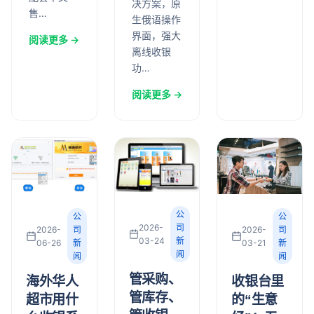
决方案，原
售…
生俄语操作
界面，强大
阅读更多 →
离线收银
功…
阅读更多 →
公
公
公
2026-
司
2026-
司
2026-
司
03-24
新
03-21
新
06-26
新
闻
闻
闻
管采购、
收银台里
海外华人
管库存、
的“生意
超市用什