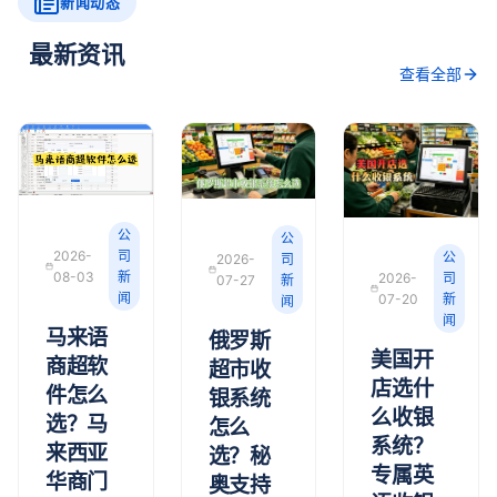
新闻动态
最新资讯
查看全部
公
公
2026-
司
公
2026-
司
08-03
新
2026-
司
07-27
新
闻
07-20
新
闻
闻
马来语
俄罗斯
美国开
商超软
超市收
店选什
件怎么
银系统
么收银
选？马
怎么
系统？
来西亚
选？秘
专属英
华商门
奥支持