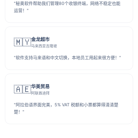
"秘奥软件帮助我们管理80个收银终端，网络不稳定也能
运营！"
金龙超市
🇲🇾
马来西亚吉隆坡
"软件支持马来语和中文切换，本地员工用起来很方便！"
华美贸易
🇦🇪
阿联酋迪拜
"阿拉伯语界面完美，5% VAT 税额和小票都算得清清楚
楚！"