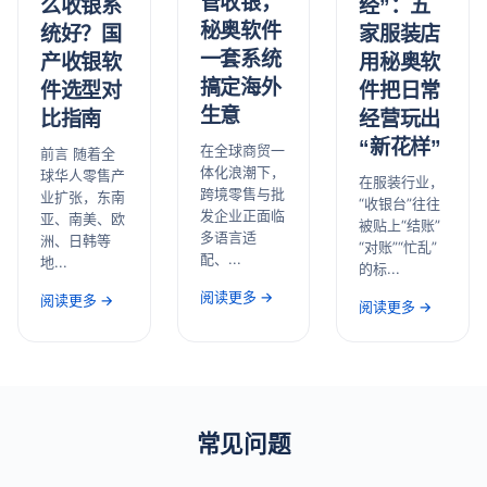
管收银，
经”：五
么收银系
秘奥软件
家服装店
统好？国
一套系统
用秘奥软
产收银软
搞定海外
件把日常
件选型对
生意
经营玩出
比指南
“新花样”
在全球商贸一
前言 随着全
体化浪潮下，
球华人零售产
在服装行业，
跨境零售与批
业扩张，东南
“收银台”往往
发企业正面临
亚、南美、欧
被贴上“结账”
多语言适
洲、日韩等
“对账”“忙乱”
配、...
地...
的标...
阅读更多 →
阅读更多 →
阅读更多 →
常见问题