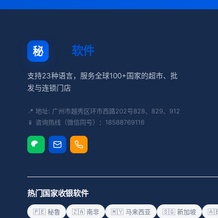
秘奥
软件
秘
支持23种语言，服务全球100+国家的超市、批
发与连锁门店
📍 地址: 广州市越秀区环市西路202号828、829、912
📱 咨询热线（微信同号）：18588769116
热门国家收银软件
🇵🇪 秘鲁
🇿🇦 南非
🇲🇾 马来西亚
🇸🇬 新加坡
🇦