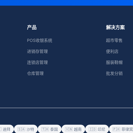
产品
解决方案
POS收银系统
超市零售
进销存管理
便利店
连锁店管理
服装鞋帽
仓库管理
批发分销
🇪 迪拜
🇸🇦 沙特
🇹🇭 泰国
🇻🇳 越南
🇮🇩 印尼
🇵🇭 菲律宾