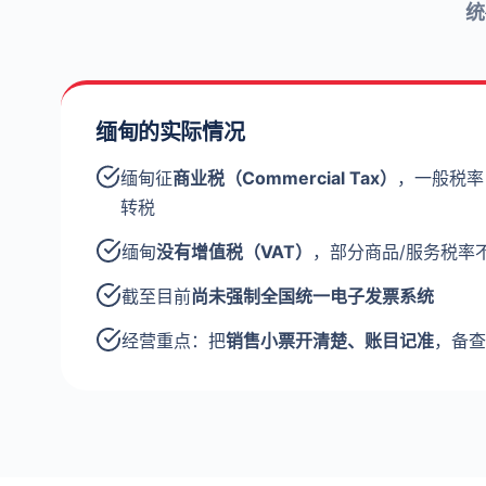
统
缅甸的实际情况
缅甸征
商业税（Commercial Tax）
，一般税
转税
缅甸
没有增值税（VAT）
，部分商品/服务税率
截至目前
尚未强制全国统一电子发票系统
经营重点：把
销售小票开清楚、账目记准
，备查