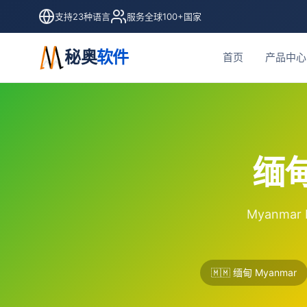
支持23种语言
服务全球100+国家
秘奥
软件
首页
产品中心
缅甸
Myanmar
🇲🇲 缅甸 Myanmar