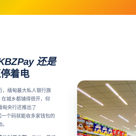
KBZPay 还是
正停着电
银行，缅甸最大私人银行旗
ay）在城乡都铺得很开，仰
缅甸央行还推出了
 月起一个码就能收多家钱包的
动。