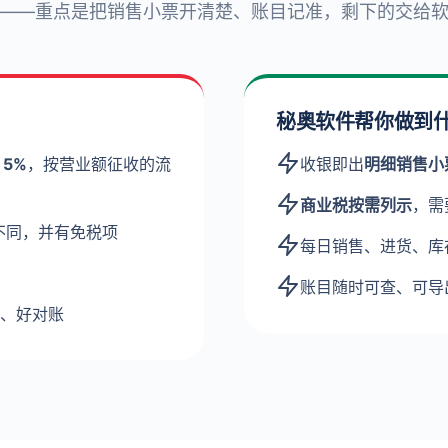
——重点是把销售小票开清楚、账目记准，剩下的交给
秘奥软件帮你做到
率
5%
，按营业额征收的流
收银即出
明细销售小
商业税按需列示
，需
不同，并有免税项
每日销售、进货、库
账目随时可查、可导
、好对账