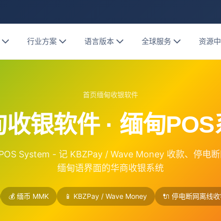
行业方案
语言版本
全球服务
资源
首页
缅甸收银软件
收银软件 · 缅甸PO
 POS System - 记 KBZPay / Wave Money 收款、
缅甸语界面的华商收银系统
💰 缅币 MMK
📱 KBZPay / Wave Money
🔌 停电断网离线