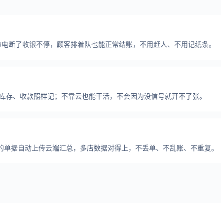
市电断了收银不停，顾客排着队也能正常结账，不用赶人、不用记纸条。
库存、收款照样记；不靠云也能干活，不会因为没信号就开不了张。
的单据自动上传云端汇总，多店数据对得上，不丢单、不乱账、不重复。