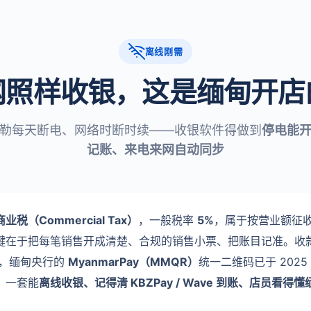
离线刚需
网照样收银，这是缅甸开店
勒每天断电、网络时断时续——收银软件得做到
停电能
记账、来电来网自动同步
商业税（Commercial Tax）
，一般税率
5%
，属于按营业额征
键在于把每笔销售开成清楚、合规的销售小票、把账目记准。收
见，缅甸央行的
MyanmarPay（MMQR）
统一二维码已于 202
，一套能
离线收银、记得清 KBZPay / Wave 到账、店员看得