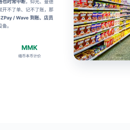
络也时常中断
，仰光、曼德
就开不了单、记不了账，那
Pay / Wave 到账、店员
设备。
MMK
缅币本币计价