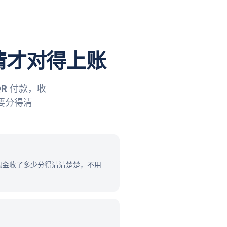
得清才对得上账
QR
付款，收
要分得清
少、现金收了多少分得清清楚楚，不用