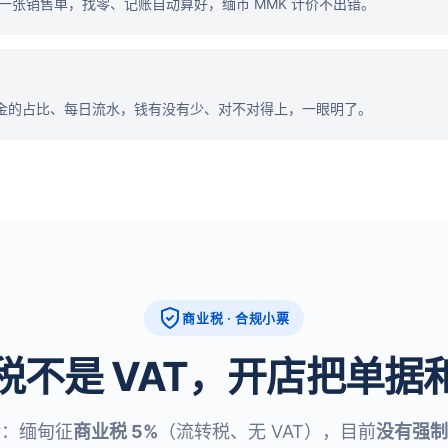
一张销售单，找零、记账自动算好，缅币 MMK 计价不出错。
金的占比、每日流水，钱有没有少、对不对得上，一眼明了。
商业税 · 合规小票
税不是 VAT，开店把单据
话：缅甸征
商业税 5%
（流转税、无 VAT），目前
没有强制