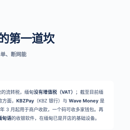
的第一道坎
开单、断网能
收的流转税，缅甸
没有增值税（VAT）
；截至目前缅
款方面，
KBZPay
（KBZ 银行）与
Wave Money
是
5 年 3 月起用于商户收款，一个码可收多家钱包。再
懂缅甸语
的收银软件，在缅甸已是开店的基础设备。