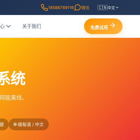
🇨🇳
18588769116
微信
中文
中心
关于我们
免费试用
S系统
停电断网能离线、
收银
🌐 缅甸语 / 中文