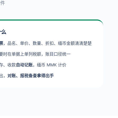
软件
什么
票
，品名、单价、数量、折扣、缅币金额清清楚楚
要时在单据上单列税额，账目口径统一
存、收款
自动记账
，缅币 MMK 计价
出，
对账、报税备查拿得出手