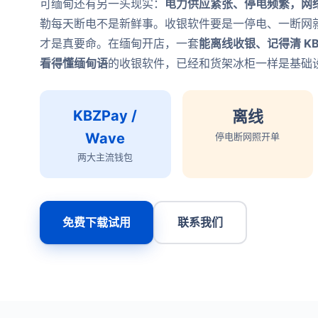
可缅甸还有另一头现实：
电力供应紧张、停电频繁，网
勒每天断电不是新鲜事。收银软件要是一停电、一断网
才是真要命。在缅甸开店，一套
能离线收银、记得清 KBZ
看得懂缅甸语
的收银软件，已经和货架冰柜一样是基础
KBZPay /
离线
Wave
停电断网照开单
两大主流钱包
免费下载试用
联系我们