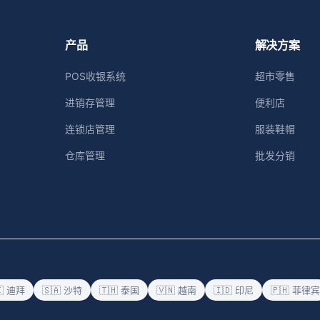
产品
解决方案
POS收银系统
超市零售
进销存管理
便利店
连锁店管理
服装鞋帽
仓库管理
批发分销
🇪 迪拜
🇸🇦 沙特
🇹🇭 泰国
🇻🇳 越南
🇮🇩 印尼
🇵🇭 菲律宾