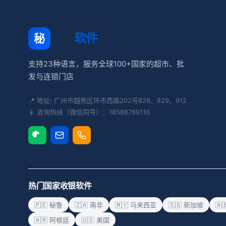
秘奥
软件
秘
支持23种语言，服务全球100+国家的超市、批
发与连锁门店
📍 地址: 广州市越秀区环市西路202号828、829、912
📱 咨询热线（微信同号）：18588769116
热门国家收银软件
🇵🇪 秘鲁
🇿🇦 南非
🇲🇾 马来西亚
🇸🇬 新加坡
🇦
🇦🇷 阿根廷
🇺🇸 美国