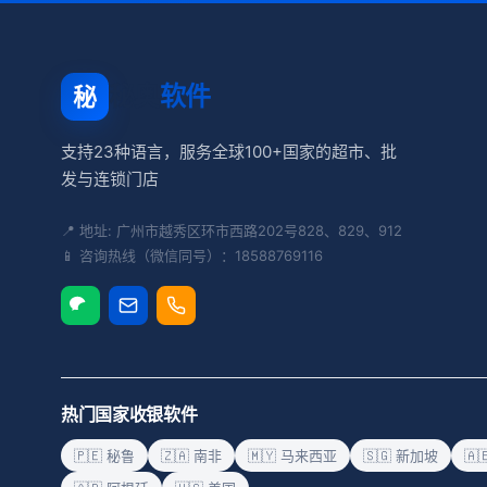
秘奥
软件
秘
支持23种语言，服务全球100+国家的超市、批
发与连锁门店
📍 地址: 广州市越秀区环市西路202号828、829、912
📱 咨询热线（微信同号）：18588769116
热门国家收银软件
🇵🇪 秘鲁
🇿🇦 南非
🇲🇾 马来西亚
🇸🇬 新加坡
🇦