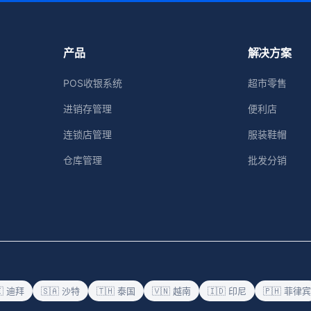
产品
解决方案
POS收银系统
超市零售
进销存管理
便利店
连锁店管理
服装鞋帽
仓库管理
批发分销
🇪 迪拜
🇸🇦 沙特
🇹🇭 泰国
🇻🇳 越南
🇮🇩 印尼
🇵🇭 菲律宾