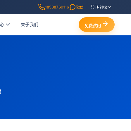
🇨🇳
18588769116
微信
中文
中心
关于我们
免费试用
造