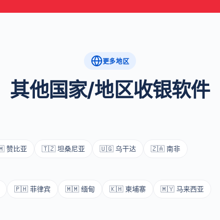
更多地区
其他国家/地区收银软件
🇲 赞比亚
🇹🇿 坦桑尼亚
🇺🇬 乌干达
🇿🇦 南非
🇵🇭 菲律宾
🇲🇲 缅甸
🇰🇭 柬埔寨
🇲🇾 马来西亚