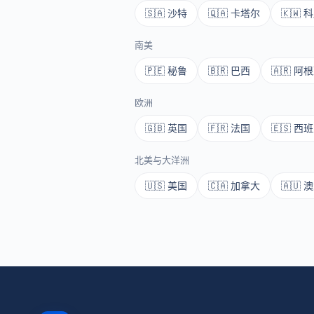
🇸🇦 沙特
🇶🇦 卡塔尔
🇰🇼 
南美
🇵🇪 秘鲁
🇧🇷 巴西
🇦🇷 阿
欧洲
🇬🇧 英国
🇫🇷 法国
🇪🇸 西
北美与大洋洲
🇺🇸 美国
🇨🇦 加拿大
🇦🇺