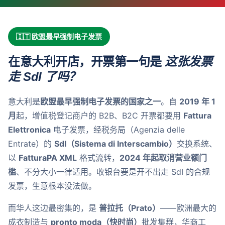
🇮🇹 欧盟最早强制电子发票
在意大利开店，开票第一句是
这张发票
走 SdI 了吗？
意大利是
欧盟最早强制电子发票的国家之一
。自
2019 年 1
月
起，增值税登记商户的 B2B、B2C 开票都要用
Fattura
Elettronica
电子发票，经税务局（Agenzia delle
Entrate）的
SdI（Sistema di Interscambio）
交换系统、
以
FatturaPA XML
格式流转，
2024 年起取消营业额门
槛
、不分大小一律适用。收银台要是开不出走 SdI 的合规
发票，生意根本没法做。
而华人这边最密集的，是
普拉托（Prato）
——欧洲最大的
成衣制造与
pronto moda（快时尚）
批发集群，华商工