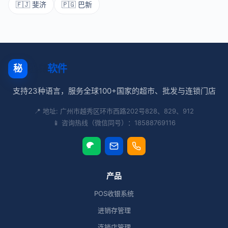
🇫🇯 斐济
🇵🇬 巴新
秘奥
软件
秘
支持23种语言，服务全球100+国家的超市、批发与连锁门店
📍 地址: 广州市越秀区环市西路202号828、829、912
📱 咨询热线（微信同号）：18588769116
产品
POS收银系统
进销存管理
连锁店管理