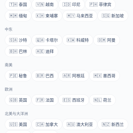
🇹🇭 泰国
🇻🇳 越南
🇮🇩 印尼
🇵🇭 菲律宾
🇲🇲 缅甸
🇰🇭 柬埔寨
🇲🇾 马来西亚
🇸🇬 新加坡
中东
🇸🇦 沙特
🇶🇦 卡塔尔
🇰🇼 科威特
🇴🇲 阿曼
🇧🇭 巴林
🇦🇪 迪拜
南美
🇵🇪 秘鲁
🇧🇷 巴西
🇦🇷 阿根廷
🇲🇽 墨西哥
欧洲
🇬🇧 英国
🇫🇷 法国
🇪🇸 西班牙
🇳🇱 荷兰
北美与大洋洲
🇺🇸 美国
🇨🇦 加拿大
🇦🇺 澳大利亚
🇳🇿 新西兰