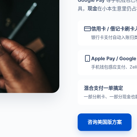
Google Pay
等手机钱包已
具，
现金
在小本生意里仍占
信用卡 / 借记卡刷卡
银行卡支付自动入账归
Apple Pay / Google
手机钱包感应支付、Zel
混合支付一单搞定
一部分刷卡、一部分现金也
咨询美国版方案