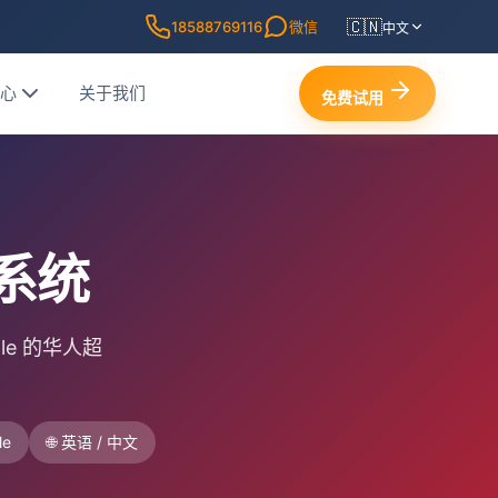
🇨🇳
18588769116
微信
中文
中心
关于我们
免费试用
S系统
lle 的华人超
le
🌐 英语 / 中文