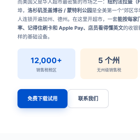
而美国又是华人超市最密集的市场之一：
纽约法拉盛（Fl
埠，
洛杉矶圣盖博谷 / 蒙特利公园
是全美第一个“郊区华
人连锁开遍加州、德州。在这里开超市，一套
能按每家
率、记得住刷卡和 Apple Pay、店员看得懂英文
的收银
样的基础设备。
12,000+
5 个州
销售税税区
无州级销售税
免费下载试用
联系我们