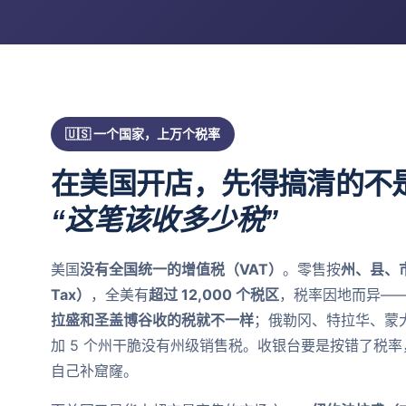
🇺🇸 一个国家，上万个税率
在美国开店，先得搞清的不
“这笔该收多少税”
美国
没有全国统一的增值税（VAT）
。零售按
州、县、市
Tax）
，全美有
超过 12,000 个税区
，税率因地而异—
拉盛和圣盖博谷收的税就不一样
；俄勒冈、特拉华、蒙
加 5 个州干脆没有州级销售税。收银台要是按错了税
自己补窟窿。