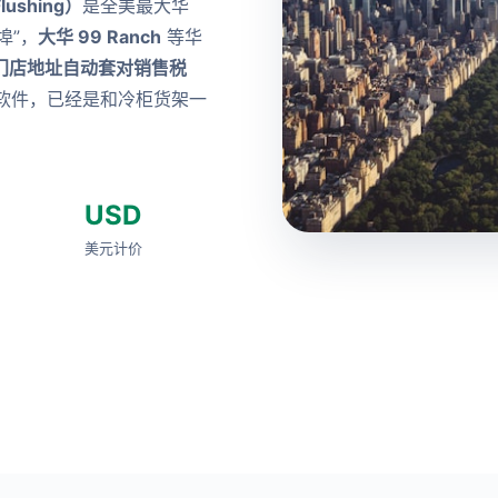
ushing）
是全美最大华
埠”，
大华 99 Ranch
等华
门店地址自动套对销售税
软件，已经是和冷柜货架一
USD
美元计价