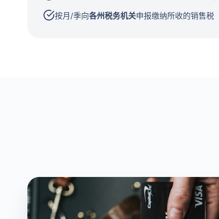
按月/季向
各州税务机关
申报缴纳所收的销售税