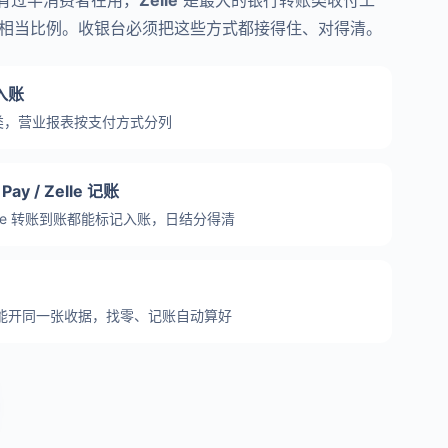
有过半消费者在用，
Zelle
是最大的银行转账类收付工
相当比例。收银台必须把这些方式都接得住、对得清。
入账
类，营业报表按支付方式分列
 Pay / Zelle 记账
le 转账到账都能标记入账，日结分得清
能开同一张收据，找零、记账自动算好