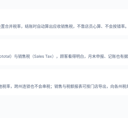
设置合并税率，结账时自动算出应收销售税，不靠店员心算、不会按错率
total）与销售税（Sales Tax），顾客看得明白，月末申报、记账也有
地税率，跨州连锁也不会串税；销售与税额报表可按门店导出，向各州税