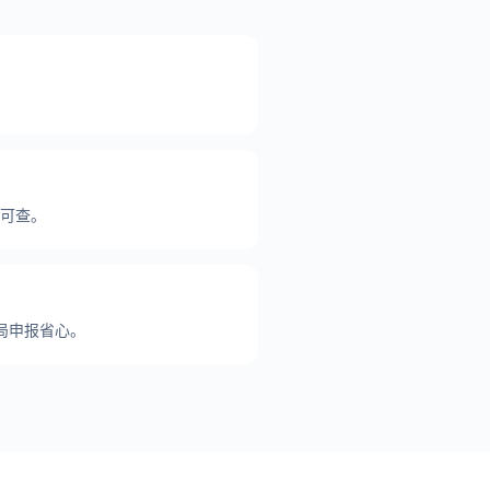
。
据可查。
局申报省心。