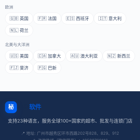
欧洲
🇬🇧 英国
🇫🇷 法国
🇪🇸 西班牙
🇮🇹 意大利
🇳🇱 荷兰
北美与大洋洲
🇺🇸 美国
🇨🇦 加拿大
🇦🇺 澳大利亚
🇳🇿 新西兰
🇫🇯 斐济
🇵🇬 巴新
秘奥
软件
秘
支持23种语言，服务全球100+国家的超市、批发与连锁门店
📍 地址: 广州市越秀区环市西路202号828、829、912