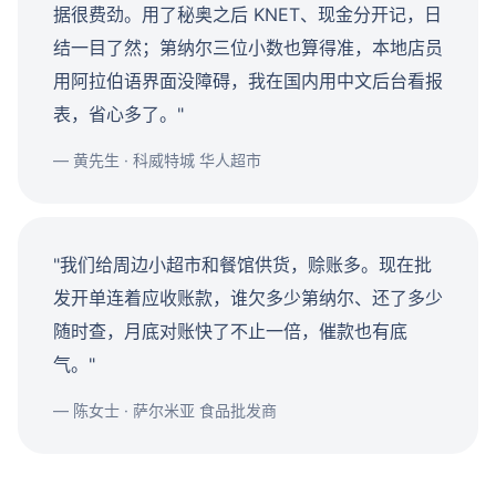
据很费劲。用了秘奥之后 KNET、现金分开记，日
结一目了然；第纳尔三位小数也算得准，本地店员
用阿拉伯语界面没障碍，我在国内用中文后台看报
表，省心多了。"
— 黄先生 · 科威特城 华人超市
"我们给周边小超市和餐馆供货，赊账多。现在批
发开单连着应收账款，谁欠多少第纳尔、还了多少
随时查，月底对账快了不止一倍，催款也有底
气。"
— 陈女士 · 萨尔米亚 食品批发商