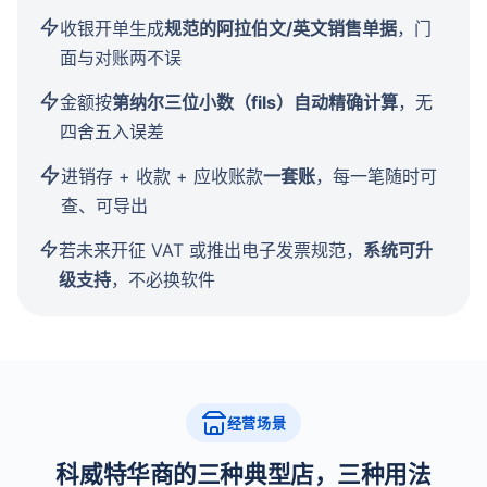
收银开单生成
规范的阿拉伯文/英文销售单据
，门
面与对账两不误
金额按
第纳尔三位小数（fils）自动精确计算
，无
四舍五入误差
进销存 + 收款 + 应收账款
一套账
，每一笔随时可
查、可导出
若未来开征 VAT 或推出电子发票规范，
系统可升
级支持
，不必换软件
经营场景
科威特华商的三种典型店，三种用法