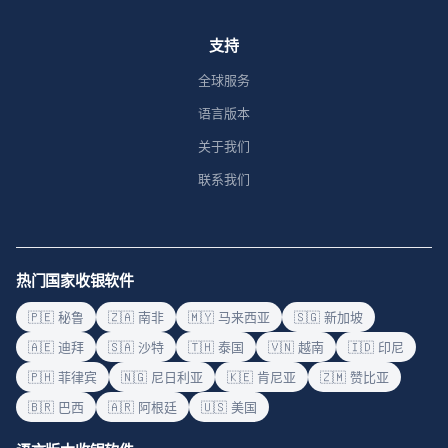
支持
全球服务
语言版本
关于我们
联系我们
热门国家收银软件
🇵🇪 秘鲁
🇿🇦 南非
🇲🇾 马来西亚
🇸🇬 新加坡
🇦🇪 迪拜
🇸🇦 沙特
🇹🇭 泰国
🇻🇳 越南
🇮🇩 印尼
🇵🇭 菲律宾
🇳🇬 尼日利亚
🇰🇪 肯尼亚
🇿🇲 赞比亚
🇧🇷 巴西
🇦🇷 阿根廷
🇺🇸 美国