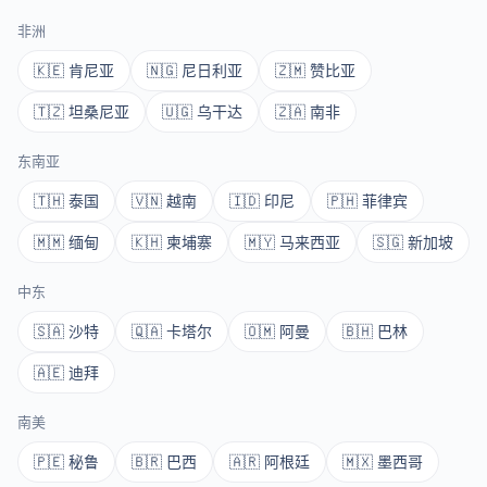
非洲
🇰🇪 肯尼亚
🇳🇬 尼日利亚
🇿🇲 赞比亚
🇹🇿 坦桑尼亚
🇺🇬 乌干达
🇿🇦 南非
东南亚
🇹🇭 泰国
🇻🇳 越南
🇮🇩 印尼
🇵🇭 菲律宾
🇲🇲 缅甸
🇰🇭 柬埔寨
🇲🇾 马来西亚
🇸🇬 新加坡
中东
🇸🇦 沙特
🇶🇦 卡塔尔
🇴🇲 阿曼
🇧🇭 巴林
🇦🇪 迪拜
南美
🇵🇪 秘鲁
🇧🇷 巴西
🇦🇷 阿根廷
🇲🇽 墨西哥