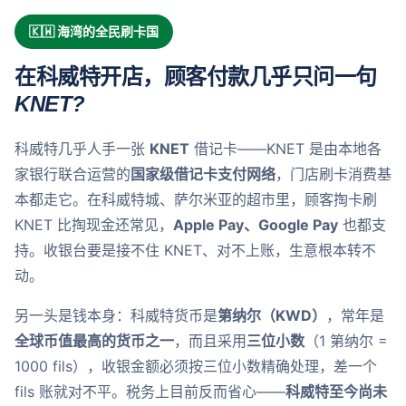
🇰🇼 海湾的全民刷卡国
在科威特开店，顾客付款几乎只问一句
KNET?
科威特几乎人手一张
KNET
借记卡——KNET 是由本地各
家银行联合运营的
国家级借记卡支付网络
，门店刷卡消费基
本都走它。在科威特城、萨尔米亚的超市里，顾客掏卡刷
KNET 比掏现金还常见，
Apple Pay、Google Pay
也都支
持。收银台要是接不住 KNET、对不上账，生意根本转不
动。
另一头是钱本身：科威特货币是
第纳尔（KWD）
，常年是
全球币值最高的货币之一
，而且采用
三位小数
（1 第纳尔 =
1000 fils），收银金额必须按三位小数精确处理，差一个
fils 账就对不平。税务上目前反而省心——
科威特至今尚未