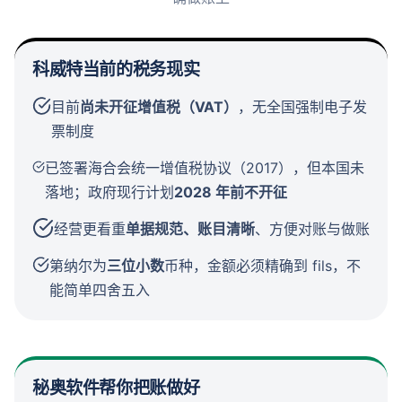
科威特当前的税务现实
目前
尚未开征增值税（VAT）
，无全国强制电子发
票制度
已签署海合会统一增值税协议（2017），但本国未
落地；政府现行计划
2028 年前不开征
经营更看重
单据规范、账目清晰
、方便对账与做账
第纳尔为
三位小数
币种，金额必须精确到 fils，不
能简单四舍五入
秘奥软件帮你把账做好