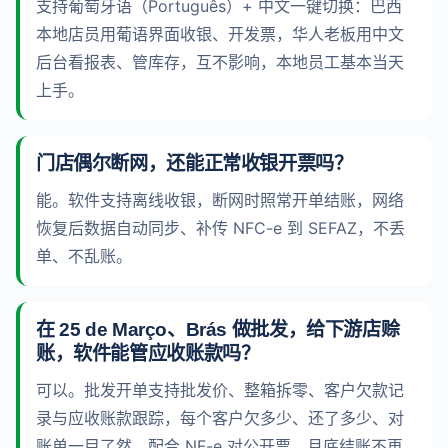
支持葡萄牙语（Português）+ 中文一键切换：巴西
本地店员用葡语界面收银、开发票，华人老板用中文
后台看报表、管库存，互不影响，本地员工基本当天
上手。
门店偶尔断网，还能正常收银开票吗？
能。软件支持离线收银，断网时照常开单结账，网络
恢复后数据自动同步、补传 NFC-e 到 SEFAZ，不丢
单、不乱账。
在 25 de Março、Brás 做批发，给下游店赊
账，软件能管应收账款吗？
可以。批发开单支持批发价、整箱拆零、客户欠款记
录与应收账款跟踪，每个客户欠多少、还了多少、对
账单一目了然，配合 NF-e 对公开票，月底结账不再