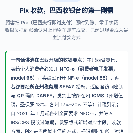
Pix 收款，巴西收银台的第一刚需
顾客扫
Pix（巴西央行即时支付）
即时到账、零手续费——
收银员把到账确认对上购物车即可成交，已超过现金成为最
主流付款方式
一句话讲清在巴西开店的收银要点：
在巴西做零售，
卖给个人消费者必须开
NFC-e（消费者电子发票，
model 65）
，卖给公司开
NF-e（model 55）
，两
者都要经
所在州税务局 SEFAZ
授权，返回含访问密钥
与
QR 码
的
DANFE
，发票上按所在州
ICMS
（州增值
税，圣保罗 18%，各州 17%–20% 不等）计税列示；
自 2026 年 1 月起各州全面要求 NFC-e，并进入
IBS/CBS 税改过渡期，发票版式新增对应字段。收款
方面，
Pix
是巴西最主流的方式，扫码即时到账、对消