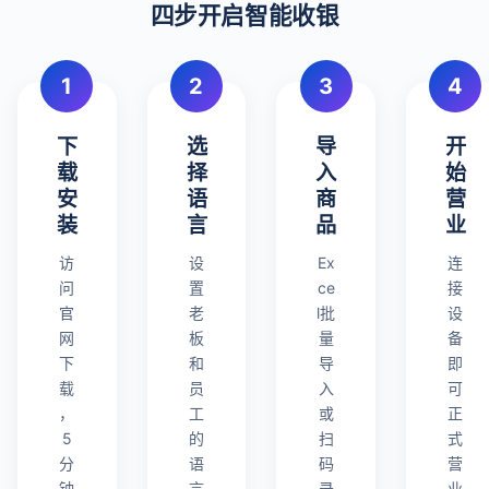
四步开启智能收银
1
2
3
4
下
选
导
开
载
择
入
始
安
语
商
营
装
言
品
业
访
设
Ex
连
问
置
ce
接
官
老
l批
设
网
板
量
备
下
和
导
即
载
员
入
可
，
工
或
正
5
的
扫
式
分
语
码
营
钟
言
录
业