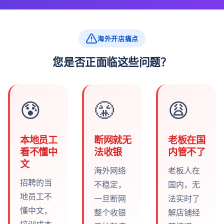
海外开店痛点
您是否正面临这些问题？
😰
😤
😩
本地员工
断网就无
老板在国
看不懂中
法收银
内管不了
文
海外网络
老板人在
招聘的当
不稳定，
国内，无
地员工不
一旦断网
法实时了
懂中文，
整个收银
解店铺经