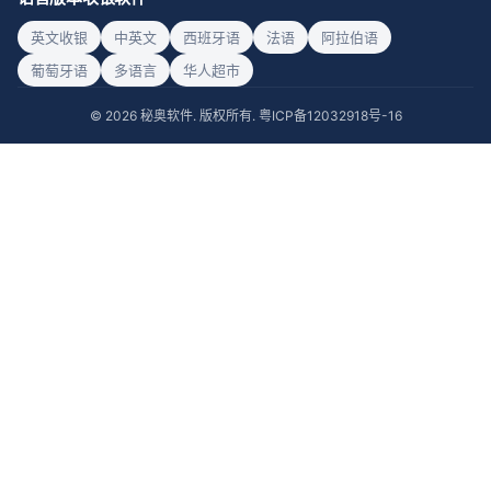
英文收银
中英文
西班牙语
法语
阿拉伯语
葡萄牙语
多语言
华人超市
© 2026 秘奥软件. 版权所有.
粤ICP备12032918号-16