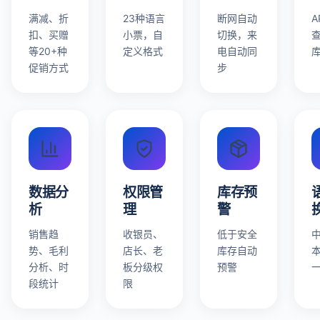
满减、折
23种语言
断网自动
A
扣、买赠
小票，自
切换，来
等20+种
定义格式
电自动同
促销方式
步
数据分
权限管
库存预
析
理
警
销售趋
收银员、
低于安全
势、毛利
店长、老
库存自动
分析、时
板分级权
预警
段统计
限