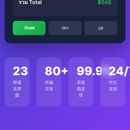
รวม Total
฿548
เงินสด
บัตร
QR
23
80+
99.9%
24/
种语
终端
系统
中文
言界
并发
稳定
支持
面
性