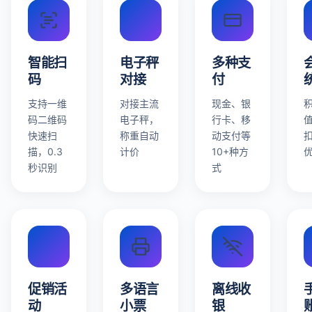
智能扫
电子秤
多种支
码
对接
付
支持一维
对接主流
现金、银
码二维码
电子秤，
行卡、移
快速扫
称重自动
动支付等
描，0.3
计价
10+种方
秒识别
式
促销活
多语言
离线收
动
小票
银