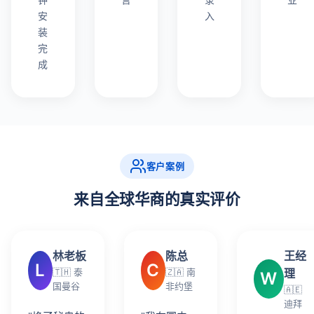
安
入
装
完
成
客户案例
来自全球华商的真实评价
林老板
陈总
王经
L
C
🇹🇭 泰
🇿🇦 南
理
W
国曼谷
非约堡
🇦🇪
迪拜