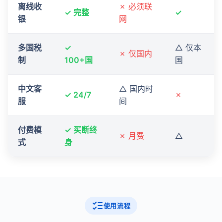
离线收
✗ 必须联
✓ 完整
✓
银
网
多国税
✓
△ 仅本
✗ 仅国内
制
100+国
国
中文客
△ 国内时
✓ 24/7
✗
服
间
付费模
✓ 买断终
✗ 月费
△
式
身
使用流程