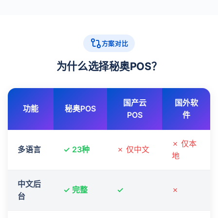
方案对比
为什么选择秘奥POS？
国产云
国外软
功能
秘奥POS
POS
件
✗ 仅本
多语言
✓ 23种
✗ 仅中文
地
中文后
✓ 完整
✓
✗
台