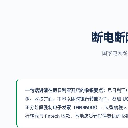
断电断
国家电网频
一句话讲清在尼日利亚开店的收银要点：
尼日利亚
步。收款方面，本地以
即时银行转账
为主，叠加
U
正分阶段强制
电子发票（FIRSMBS）
，大型纳税人 
行转账与 fintech 收款、本地店员看得懂英语