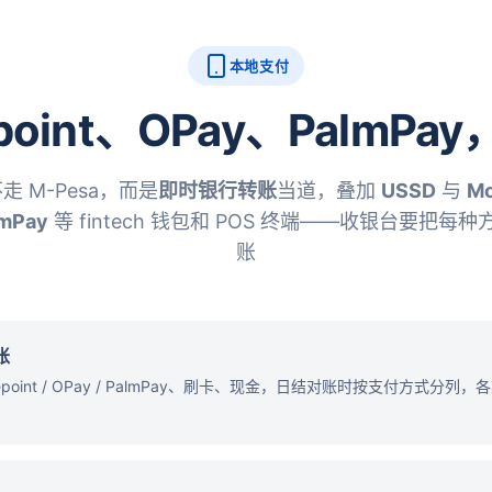
本地支付
point、OPay、PalmP
 M-Pesa，而是
即时银行转账
当道，叠加
USSD
与
Mo
lmPay
等 fintech 钱包和 POS 终端——收银台要把每
账
账
point / OPay / PalmPay、刷卡、现金，日结对账时按支付方式