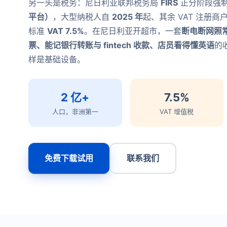
另一头是税务：尼日利亚联邦税务局
FIRS
正分阶段强
平台）
，大型纳税人自
2025 年
起、其余 VAT 注册商
标准
VAT 7.5%
。在尼日利亚开超市，一套
断电断网照常
票、能记银行转账与 fintech 收款、店员看得懂英语
的
样是基础设备。
2 亿+
7.5%
人口，非洲第一
VAT 增值税
免费下载试用
联系我们