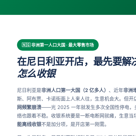
🇳🇬 非洲第一人口大国 · 最大零售市场
在尼日利亚开店，最先要解
怎么收银
尼日利亚是
非洲人口第一大国（2 亿多人）
、近年
非洲
斯、阿布贾、卡诺街面上人来人往，生意机会大。但开
网频繁崩溃
——光 2025 一年就发生多次全国性停电
络也跟着不稳。收银系统要是一断电断网就瘫，生意当
能离线收银
不是加分项，是开店第一刚需。