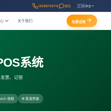
🇨🇳
18588769116
微信
中文
中心
关于我们
免费试用
POS系统
 电子发票、记银
ntech 收款
🌐 英语界面