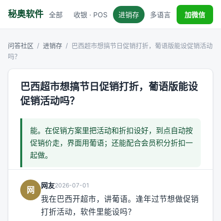
秘奥软件
全部
收银 · POS
进销存
多语言
税务对接
加微信
问答社区
/
进销存
/
巴西超市想搞节日促销打折，葡语版能设促销活动
吗？
巴西超市想搞节日促销打折，葡语版能设
促销活动吗？
能。在促销方案里把活动和折扣设好，到点自动按
促销价走，界面用葡语；还能配合会员积分折扣一
起做。
网友
2026-07-01
网
我在巴西开超市，讲葡语。逢年过节想做促销
打折活动，软件里能设吗？