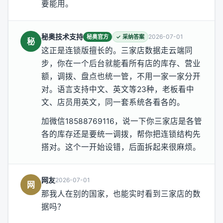
要能用。
秘奥技术支持
2026-07-01
秘奥官方
✓ 采纳答案
秘
这正是连锁版擅长的。三家店数据走云端同
步，你在一个后台就能看所有店的库存、营业
额，调拨、盘点也统一管，不用一家一家分开
对。语言支持中文、英文等23种，老板看中
文、店员用英文，同一套系统各看各的。
加微信18588769116，说一下你三家店是各管
各的库存还是要统一调拨，帮你把连锁结构先
搭对。这个一开始设错，后面拆起来很麻烦。
网友
2026-07-01
网
那我人在别的国家，也能实时看到三家店的数
据吗？