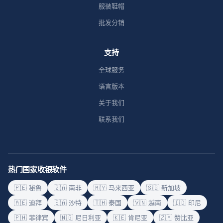
服装鞋帽
批发分销
支持
全球服务
语言版本
关于我们
联系我们
热门国家收银软件
🇵🇪 秘鲁
🇿🇦 南非
🇲🇾 马来西亚
🇸🇬 新加坡
🇦🇪 迪拜
🇸🇦 沙特
🇹🇭 泰国
🇻🇳 越南
🇮🇩 印尼
🇵🇭 菲律宾
🇳🇬 尼日利亚
🇰🇪 肯尼亚
🇿🇲 赞比亚