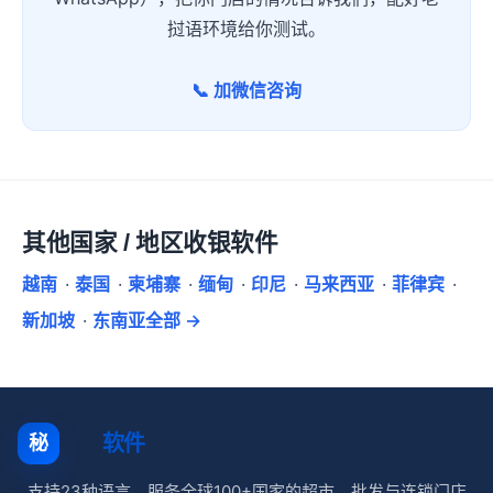
挝语环境给你测试。
📞 加微信咨询
其他国家 / 地区收银软件
越南
·
泰国
·
柬埔寨
·
缅甸
·
印尼
·
马来西亚
·
菲律宾
·
新加坡
·
东南亚全部 →
秘奥
软件
秘
支持23种语言，服务全球100+国家的超市、批发与连锁门店