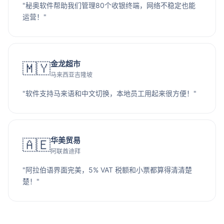
"秘奥软件帮助我们管理80个收银终端，网络不稳定也能
运营！"
金龙超市
🇲🇾
马来西亚吉隆坡
"软件支持马来语和中文切换，本地员工用起来很方便！"
华美贸易
🇦🇪
阿联酋迪拜
"阿拉伯语界面完美，5% VAT 税额和小票都算得清清楚
楚！"