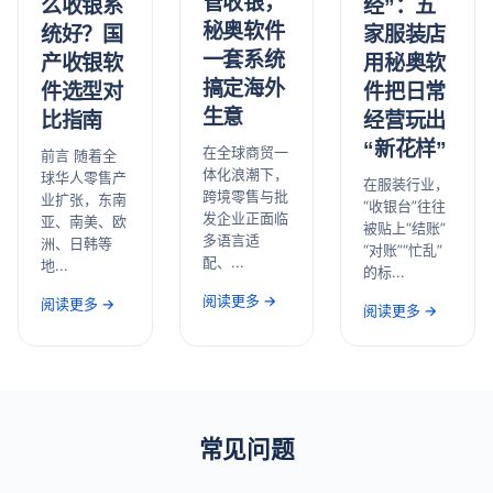
管收银，
经”：五
么收银系
秘奥软件
家服装店
统好？国
一套系统
用秘奥软
产收银软
搞定海外
件把日常
件选型对
生意
经营玩出
比指南
“新花样”
在全球商贸一
前言 随着全
体化浪潮下，
球华人零售产
在服装行业，
跨境零售与批
业扩张，东南
“收银台”往往
发企业正面临
亚、南美、欧
被贴上“结账”
多语言适
洲、日韩等
“对账”“忙乱”
配、...
地...
的标...
阅读更多 →
阅读更多 →
阅读更多 →
常见问题