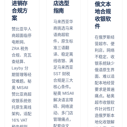
进销存
店选型
俄文本
合规方
指南
地合规
案
收银软
马来西亚华
件
商挑选马来
赞比亚华人
语商超软
商超面临停
在俄罗斯经
件，原生标
电断网、
营超市、便
准三语翻
ZRA 税务
利店，网络
译、稳定离
合规、克瓦
不稳定、收
线收银、满
查结算、
银系统缺少
足马来西亚
Layby 分
俄语原生界
SST 财税
期管理等经
面、难以适
合规是三大
营难题。秘
配本地经营
核心条件。
奥 MISAll
要求是普遍
秘奥 MISAll
赞比亚商超
痛点。秘奥
解决语言障
收银系统依
超市收银软
碍、网络波
托原生离线
件针对性打
动、多门店
架构，适配
造俄罗斯本
管理痛点，
16% VAT
地化收银解
配套中文
税务规则，