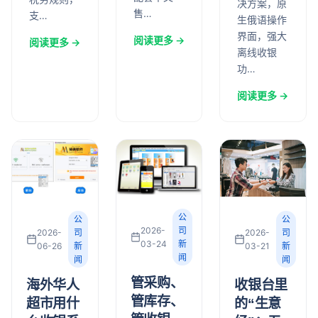
决方案，原
售…
支…
生俄语操作
界面，强大
阅读更多 →
阅读更多 →
离线收银
功…
阅读更多 →
公
公
公
2026-
司
2026-
司
2026-
司
03-24
新
03-21
新
06-26
新
闻
闻
闻
管采购、
收银台里
海外华人
管库存、
的“生意
超市用什