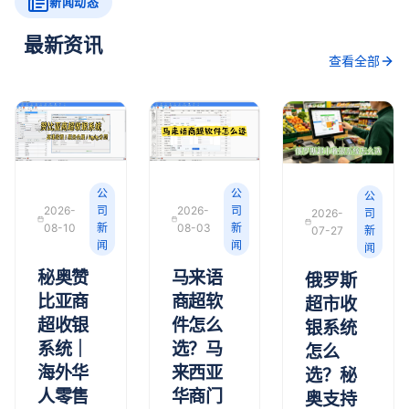
新闻动态
最新资讯
查看全部
公
公
公
2026-
司
2026-
司
2026-
司
08-10
新
08-03
新
07-27
新
闻
闻
闻
秘奥赞
马来语
俄罗斯
比亚商
商超软
超市收
超收银
件怎么
银系统
系统｜
选？马
怎么
海外华
来西亚
选？秘
人零售
华商门
奥支持