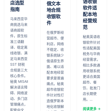
语收银
店选型
俄文本
软件适
指南
地合规
配本地
收银软
马来西亚华
经营规
件
商挑选马来
范
语商超软
在俄罗斯经
件，原生标
秘奥英语收
营超市、便
准三语翻
银软件针对
利店，网络
译、稳定离
性适配美国
不稳定、收
线收银、满
税务与华商
银系统缺少
足马来西亚
经营需求，
俄语原生界
SST 财税
相比多款通
面、难以适
合规是三大
用收银系统
配本地经营
核心条件。
更适合美国
要求是普遍
秘奥 MISAll
超市、餐
痛点。秘奥
解决语言障
饮、批发门
超市收银软
碍、网络波
店长期使
件针对性打
动、多门店
用。…
造俄罗斯本
管理痛点，
地化收银解
阅读更多 →
配套中文