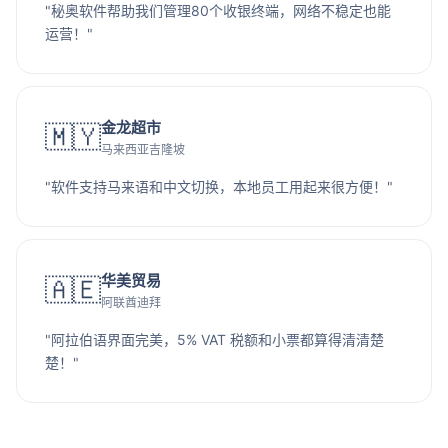
"秘奥软件帮助我们管理80个收银终端，网络不稳定也能
运营！"
金龙超市
🇲🇾
马来西亚吉隆坡
"软件支持马来语和中文切换，本地员工用起来很方便！"
华美贸易
🇦🇪
阿联酋迪拜
"阿拉伯语界面完美，5% VAT 税额和小票都算得清清楚
楚！"