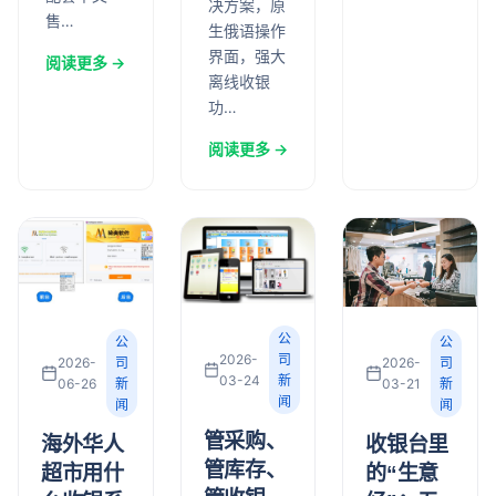
决方案，原
售…
生俄语操作
界面，强大
阅读更多 →
离线收银
功…
阅读更多 →
公
公
公
2026-
司
2026-
司
2026-
司
03-24
新
03-21
新
06-26
新
闻
闻
闻
管采购、
收银台里
海外华人
管库存、
的“生意
超市用什