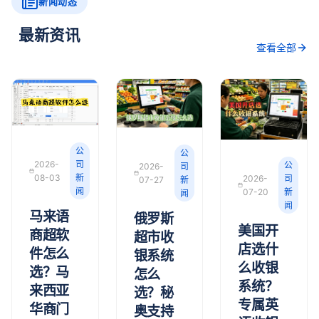
新闻动态
最新资讯
查看全部
公
公
2026-
司
公
2026-
司
08-03
新
2026-
司
07-27
新
闻
07-20
新
闻
闻
马来语
俄罗斯
美国开
商超软
超市收
店选什
件怎么
银系统
么收银
选？马
怎么
系统？
来西亚
选？秘
专属英
华商门
奥支持