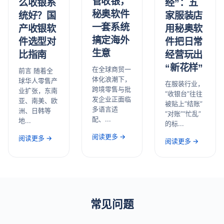
管收银，
经”：五
么收银系
秘奥软件
家服装店
统好？国
一套系统
用秘奥软
产收银软
搞定海外
件把日常
件选型对
生意
经营玩出
比指南
“新花样”
在全球商贸一
前言 随着全
体化浪潮下，
球华人零售产
在服装行业，
跨境零售与批
业扩张，东南
“收银台”往往
发企业正面临
亚、南美、欧
被贴上“结账”
多语言适
洲、日韩等
“对账”“忙乱”
配、...
地...
的标...
阅读更多 →
阅读更多 →
阅读更多 →
常见问题