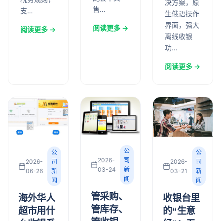
决方案，原
售…
支…
生俄语操作
界面，强大
阅读更多 →
阅读更多 →
离线收银
功…
阅读更多 →
公
公
公
2026-
司
2026-
司
2026-
司
03-24
新
03-21
新
06-26
新
闻
闻
闻
管采购、
收银台里
海外华人
管库存、
的“生意
超市用什