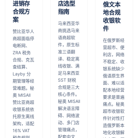
进销存
店选型
俄文本
合规方
指南
地合规
案
收银软
马来西亚华
件
商挑选马来
赞比亚华人
语商超软
商超面临停
在俄罗斯经
件，原生标
电断网、
营超市、便
准三语翻
ZRA 税务
利店，网络
译、稳定离
合规、克瓦
不稳定、收
线收银、满
查结算、
银系统缺少
足马来西亚
Layby 分
俄语原生界
SST 财税
期管理等经
面、难以适
合规是三大
营难题。秘
配本地经营
核心条件。
奥 MISAll
要求是普遍
秘奥 MISAll
赞比亚商超
痛点。秘奥
解决语言障
收银系统依
超市收银软
碍、网络波
托原生离线
件针对性打
动、多门店
架构，适配
造俄罗斯本
管理痛点，
16% VAT
地化收银解
配套中文
税务规则，