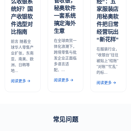
管收银，
经”：五
么收银系
秘奥软件
家服装店
统好？国
一套系统
用秘奥软
产收银软
搞定海外
件把日常
件选型对
生意
经营玩出
比指南
“新花样”
在全球商贸一
前言 随着全
体化浪潮下，
球华人零售产
在服装行业，
跨境零售与批
业扩张，东南
“收银台”往往
发企业正面临
亚、南美、欧
被贴上“结账”
多语言适
洲、日韩等
“对账”“忙乱”
配、...
地...
的标...
阅读更多 →
阅读更多 →
阅读更多 →
常见问题