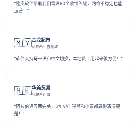
"秘奥软件帮助我们管理80个收银终端，网络不稳定也能
运营！"
金龙超市
🇲🇾
马来西亚吉隆坡
"软件支持马来语和中文切换，本地员工用起来很方便！"
华美贸易
🇦🇪
阿联酋迪拜
"阿拉伯语界面完美，5% VAT 税额和小票都算得清清楚
楚！"