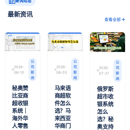
新闻动态
最新资讯
查看全部
公
公
公
2026-
司
2026-
司
2026-
司
08-10
新
08-03
新
07-27
新
闻
闻
闻
秘奥赞
马来语
俄罗斯
比亚商
商超软
超市收
超收银
件怎么
银系统
系统｜
选？马
怎么
海外华
来西亚
选？秘
人零售
华商门
奥支持