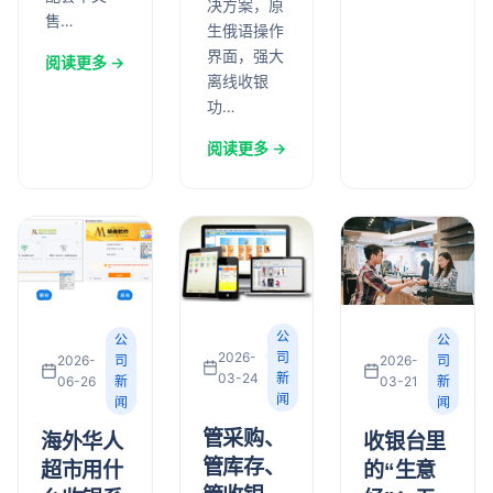
决方案，原
售…
生俄语操作
界面，强大
阅读更多 →
离线收银
功…
阅读更多 →
公
公
公
2026-
司
2026-
司
2026-
司
03-24
新
03-21
新
06-26
新
闻
闻
闻
管采购、
收银台里
海外华人
管库存、
的“生意
超市用什