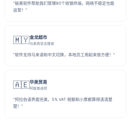
"秘奥软件帮助我们管理80个收银终端，网络不稳定也能
运营！"
金龙超市
🇲🇾
马来西亚吉隆坡
"软件支持马来语和中文切换，本地员工用起来很方便！"
华美贸易
🇦🇪
阿联酋迪拜
"阿拉伯语界面完美，5% VAT 税额和小票都算得清清楚
楚！"