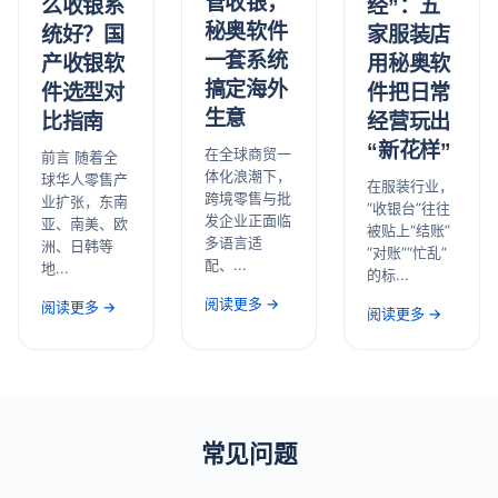
管收银，
经”：五
么收银系
秘奥软件
家服装店
统好？国
一套系统
用秘奥软
产收银软
搞定海外
件把日常
件选型对
生意
经营玩出
比指南
“新花样”
在全球商贸一
前言 随着全
体化浪潮下，
球华人零售产
在服装行业，
跨境零售与批
业扩张，东南
“收银台”往往
发企业正面临
亚、南美、欧
被贴上“结账”
多语言适
洲、日韩等
“对账”“忙乱”
配、...
地...
的标...
阅读更多 →
阅读更多 →
阅读更多 →
常见问题