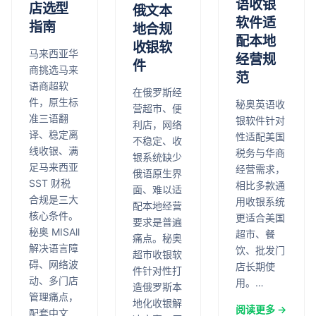
语收银
店选型
俄文本
软件适
指南
地合规
配本地
收银软
马来西亚华
经营规
件
商挑选马来
范
语商超软
在俄罗斯经
件，原生标
秘奥英语收
营超市、便
准三语翻
银软件针对
利店，网络
译、稳定离
性适配美国
不稳定、收
线收银、满
税务与华商
银系统缺少
足马来西亚
经营需求，
俄语原生界
SST 财税
相比多款通
面、难以适
合规是三大
用收银系统
配本地经营
核心条件。
更适合美国
要求是普遍
秘奥 MISAll
超市、餐
痛点。秘奥
解决语言障
饮、批发门
超市收银软
碍、网络波
店长期使
件针对性打
动、多门店
用。…
造俄罗斯本
管理痛点，
地化收银解
阅读更多 →
配套中文