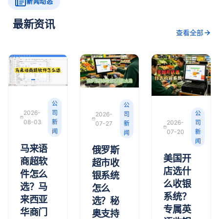
新闻动态
最新资讯
查看全部
公
公
2026-
司
公
2026-
司
08-03
新
2026-
司
07-27
新
闻
07-20
新
闻
闻
马来语
俄罗斯
美国开
商超软
超市收
店选什
件怎么
银系统
么收银
选？马
怎么
系统？
来西亚
选？秘
专属英
华商门
奥支持