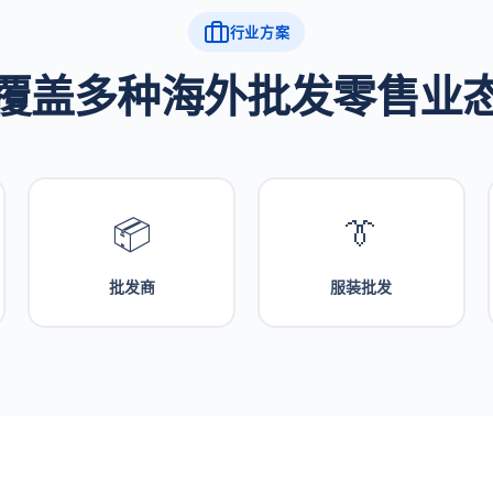
行业方案
覆盖多种海外批发零售业
📦
👔
批发商
服装批发