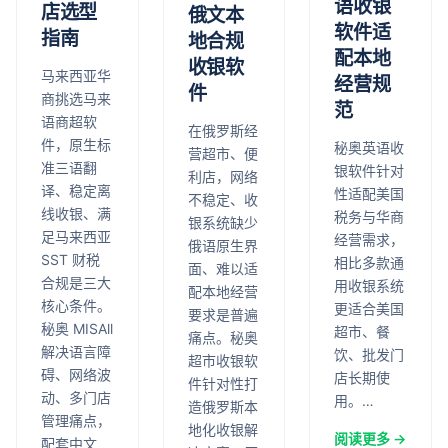
语收银
店选型
俄文本
软件适
指南
地合规
配本地
收银软
马来西亚华
经营规
件
商挑选马来
范
语商超软
在俄罗斯经
件，原生标
秘奥英语收
营超市、便
准三语翻
银软件针对
利店，网络
译、稳定离
性适配美国
不稳定、收
线收银、满
税务与华商
银系统缺少
足马来西亚
经营需求，
俄语原生界
SST 财税
相比多款通
面、难以适
合规是三大
用收银系统
配本地经营
核心条件。
更适合美国
要求是普遍
秘奥 MISAll
超市、餐
痛点。秘奥
解决语言障
饮、批发门
超市收银软
碍、网络波
店长期使
件针对性打
动、多门店
用。…
造俄罗斯本
管理痛点，
地化收银解
阅读更多 →
配套中文