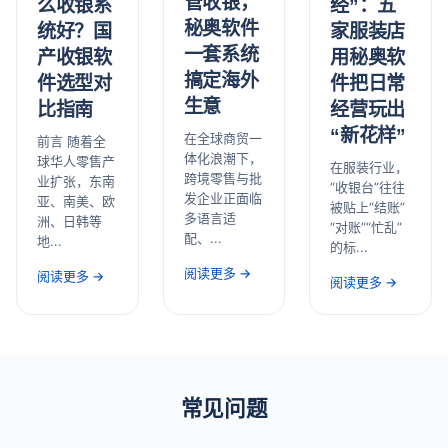
管收银，
经”：五
么收银系
秘奥软件
家服装店
统好？国
一套系统
用秘奥软
产收银软
搞定海外
件把日常
件选型对
生意
经营玩出
比指南
“新花样”
在全球商贸一
前言 随着全
体化浪潮下，
球华人零售产
在服装行业，
跨境零售与批
业扩张，东南
“收银台”往往
发企业正面临
亚、南美、欧
被贴上“结账”
多语言适
洲、日韩等
“对账”“忙乱”
配、...
地...
的标...
阅读更多 →
阅读更多 →
阅读更多 →
常见问题