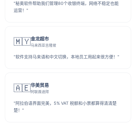
"秘奥软件帮助我们管理80个收银终端，网络不稳定也能
运营！"
金龙超市
🇲🇾
马来西亚吉隆坡
"软件支持马来语和中文切换，本地员工用起来很方便！"
华美贸易
🇦🇪
阿联酋迪拜
"阿拉伯语界面完美，5% VAT 税额和小票都算得清清楚
楚！"