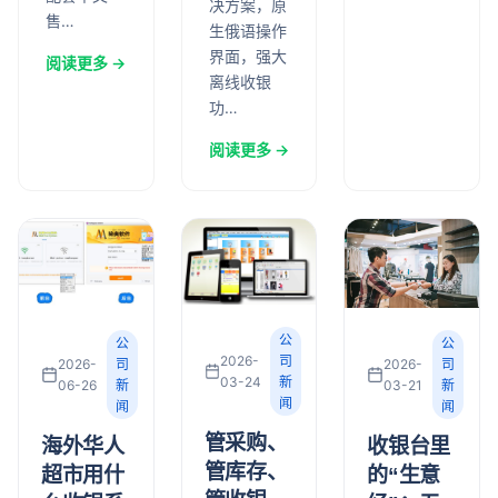
决方案，原
售…
生俄语操作
界面，强大
阅读更多 →
离线收银
功…
阅读更多 →
公
公
公
2026-
司
2026-
司
2026-
司
03-24
新
03-21
新
06-26
新
闻
闻
闻
管采购、
收银台里
海外华人
管库存、
的“生意
超市用什