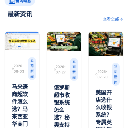
新闻动态
最新资讯
查看全部
公
公
2026-
司
公
2026-
司
08-03
新
2026-
司
07-27
新
闻
07-20
新
闻
闻
马来语
俄罗斯
美国开
商超软
超市收
店选什
件怎么
银系统
么收银
选？马
怎么
系统？
来西亚
选？秘
专属英
华商门
奥支持