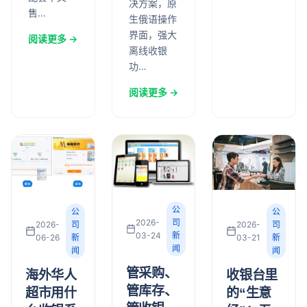
决方案，原
售…
生俄语操作
界面，强大
阅读更多 →
离线收银
功…
阅读更多 →
公
公
公
2026-
司
2026-
司
2026-
司
03-24
新
03-21
新
06-26
新
闻
闻
闻
管采购、
收银台里
海外华人
管库存、
的“生意
超市用什