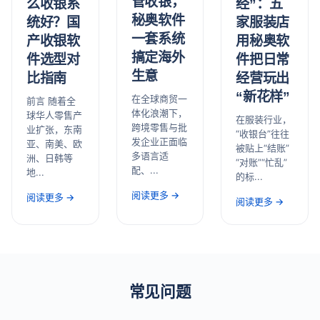
管收银，
经”：五
么收银系
秘奥软件
家服装店
统好？国
一套系统
用秘奥软
产收银软
搞定海外
件把日常
件选型对
生意
经营玩出
比指南
“新花样”
在全球商贸一
前言 随着全
体化浪潮下，
球华人零售产
在服装行业，
跨境零售与批
业扩张，东南
“收银台”往往
发企业正面临
亚、南美、欧
被贴上“结账”
多语言适
洲、日韩等
“对账”“忙乱”
配、...
地...
的标...
阅读更多 →
阅读更多 →
阅读更多 →
常见问题