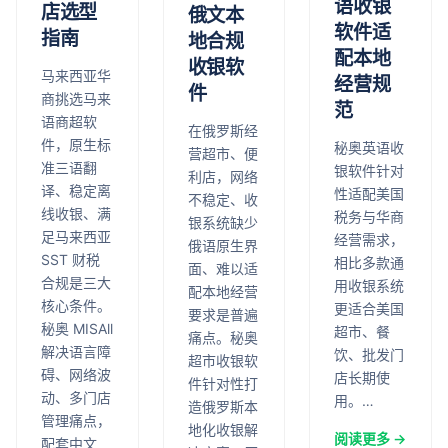
语收银
店选型
俄文本
软件适
指南
地合规
配本地
收银软
马来西亚华
经营规
件
商挑选马来
范
语商超软
在俄罗斯经
件，原生标
秘奥英语收
营超市、便
准三语翻
银软件针对
利店，网络
译、稳定离
性适配美国
不稳定、收
线收银、满
税务与华商
银系统缺少
足马来西亚
经营需求，
俄语原生界
SST 财税
相比多款通
面、难以适
合规是三大
用收银系统
配本地经营
核心条件。
更适合美国
要求是普遍
秘奥 MISAll
超市、餐
痛点。秘奥
解决语言障
饮、批发门
超市收银软
碍、网络波
店长期使
件针对性打
动、多门店
用。…
造俄罗斯本
管理痛点，
地化收银解
阅读更多 →
配套中文