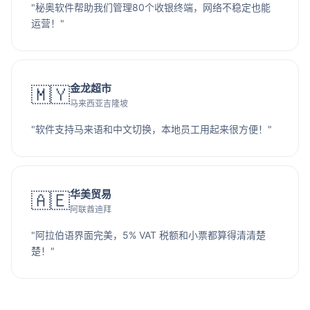
"秘奥软件帮助我们管理80个收银终端，网络不稳定也能
运营！"
金龙超市
🇲🇾
马来西亚吉隆坡
"软件支持马来语和中文切换，本地员工用起来很方便！"
华美贸易
🇦🇪
阿联酋迪拜
"阿拉伯语界面完美，5% VAT 税额和小票都算得清清楚
楚！"