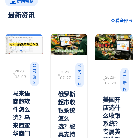
新闻动态
最新资讯
查看全部
公
公
2026-
司
公
2026-
司
08-03
新
2026-
司
07-27
新
闻
07-20
新
闻
闻
马来语
俄罗斯
美国开
商超软
超市收
店选什
件怎么
银系统
么收银
选？马
怎么
系统？
来西亚
选？秘
专属英
华商门
奥支持