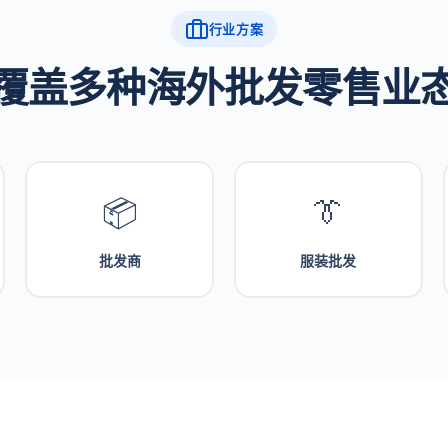
行业方案
覆盖多种海外批发零售业
📦
👔
批发商
服装批发