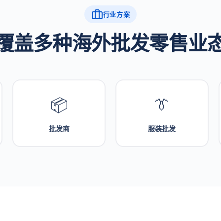
行业方案
覆盖多种海外批发零售业
📦
👔
批发商
服装批发