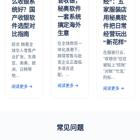
管收银，
经”：五
么收银系
秘奥软件
家服装店
统好？国
一套系统
用秘奥软
产收银软
搞定海外
件把日常
件选型对
生意
经营玩出
比指南
“新花样”
在全球商贸一
前言 随着全
体化浪潮下，
球华人零售产
在服装行业，
跨境零售与批
业扩张，东南
“收银台”往往
发企业正面临
亚、南美、欧
被贴上“结账”
多语言适
洲、日韩等
“对账”“忙乱”
配、...
地...
的标...
阅读更多 →
阅读更多 →
阅读更多 →
常见问题