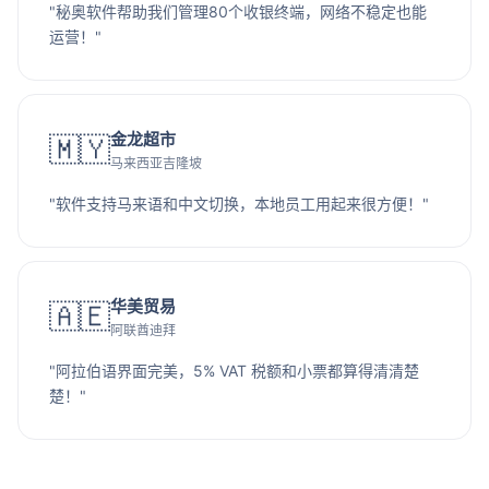
"秘奥软件帮助我们管理80个收银终端，网络不稳定也能
运营！"
金龙超市
🇲🇾
马来西亚吉隆坡
"软件支持马来语和中文切换，本地员工用起来很方便！"
华美贸易
🇦🇪
阿联酋迪拜
"阿拉伯语界面完美，5% VAT 税额和小票都算得清清楚
楚！"