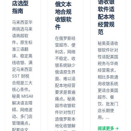
语收银
店选型
俄文本
软件适
指南
地合规
配本地
收银软
马来西亚华
经营规
件
商挑选马来
范
语商超软
在俄罗斯经
件，原生标
秘奥英语收
营超市、便
准三语翻
银软件针对
利店，网络
译、稳定离
性适配美国
不稳定、收
线收银、满
税务与华商
银系统缺少
足马来西亚
经营需求，
俄语原生界
SST 财税
相比多款通
面、难以适
合规是三大
用收银系统
配本地经营
核心条件。
更适合美国
要求是普遍
秘奥 MISAll
超市、餐
痛点。秘奥
解决语言障
饮、批发门
超市收银软
碍、网络波
店长期使
件针对性打
动、多门店
用。…
造俄罗斯本
管理痛点，
地化收银解
阅读更多 →
配套中文