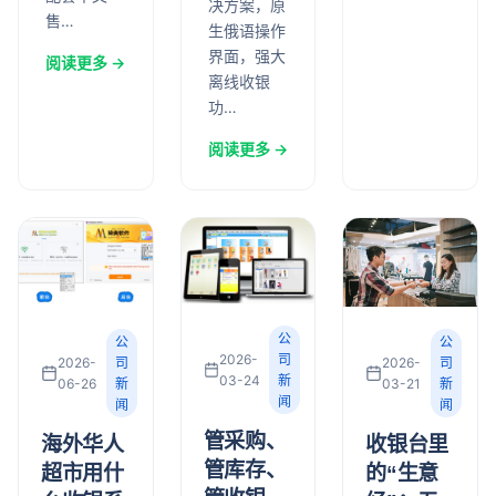
决方案，原
售…
生俄语操作
界面，强大
阅读更多 →
离线收银
功…
阅读更多 →
公
公
公
2026-
司
2026-
司
2026-
司
03-24
新
03-21
新
06-26
新
闻
闻
闻
管采购、
收银台里
海外华人
管库存、
的“生意
超市用什