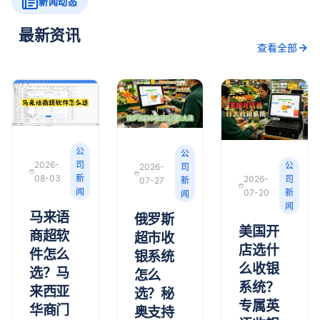
新闻动态
最新资讯
查看全部
公
公
2026-
司
公
2026-
司
08-03
新
2026-
司
07-27
新
闻
07-20
新
闻
闻
马来语
俄罗斯
美国开
商超软
超市收
店选什
件怎么
银系统
么收银
选？马
怎么
系统？
来西亚
选？秘
专属英
华商门
奥支持