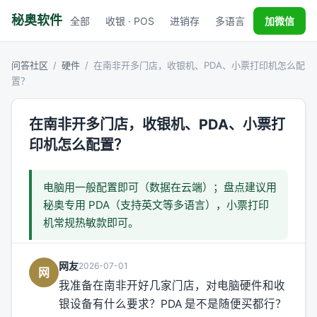
秘奥软件
全部
收银 · POS
进销存
多语言
税务对接
加微信
问答社区
/
硬件
/
在南非开多门店，收银机、PDA、小票打印机怎么配
置？
在南非开多门店，收银机、PDA、小票打
印机怎么配置？
电脑用一般配置即可（数据在云端）；盘点建议用
秘奥专用 PDA（支持英文等多语言），小票打印
机常规热敏款即可。
网友
2026-07-01
网
我准备在南非开好几家门店，对电脑硬件和收
银设备有什么要求？PDA 是不是随便买都行？