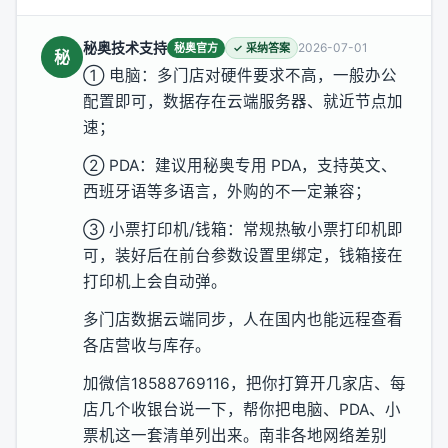
秘奥技术支持
2026-07-01
秘奥官方
✓ 采纳答案
秘
① 电脑：多门店对硬件要求不高，一般办公
配置即可，数据存在云端服务器、就近节点加
速；
② PDA：建议用秘奥专用 PDA，支持英文、
西班牙语等多语言，外购的不一定兼容；
③ 小票打印机/钱箱：常规热敏小票打印机即
可，装好后在前台参数设置里绑定，钱箱接在
打印机上会自动弹。
多门店数据云端同步，人在国内也能远程查看
各店营收与库存。
加微信18588769116，把你打算开几家店、每
店几个收银台说一下，帮你把电脑、PDA、小
票机这一套清单列出来。南非各地网络差别