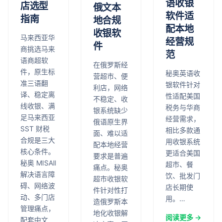
语收银
店选型
俄文本
软件适
指南
地合规
配本地
收银软
马来西亚华
经营规
件
商挑选马来
范
语商超软
在俄罗斯经
件，原生标
秘奥英语收
营超市、便
准三语翻
银软件针对
利店，网络
译、稳定离
性适配美国
不稳定、收
线收银、满
税务与华商
银系统缺少
足马来西亚
经营需求，
俄语原生界
SST 财税
相比多款通
面、难以适
合规是三大
用收银系统
配本地经营
核心条件。
更适合美国
要求是普遍
秘奥 MISAll
超市、餐
痛点。秘奥
解决语言障
饮、批发门
超市收银软
碍、网络波
店长期使
件针对性打
动、多门店
用。…
造俄罗斯本
管理痛点，
地化收银解
阅读更多 →
配套中文