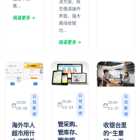
决方案，原
售…
生俄语操作
界面，强大
阅读更多 →
离线收银
功…
阅读更多 →
公
公
公
2026-
司
2026-
司
2026-
司
03-24
新
03-21
新
06-26
新
闻
闻
闻
管采购、
收银台里
海外华人
管库存、
的“生意
超市用什