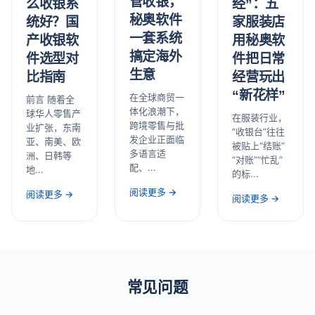
管收银，
经”：五
么收银系
秘奥软件
家服装店
统好？国
一套系统
用秘奥软
产收银软
搞定海外
件把日常
件选型对
生意
经营玩出
比指南
“新花样”
在全球商贸一
前言 随着全
体化浪潮下，
球华人零售产
在服装行业，
跨境零售与批
业扩张，东南
“收银台”往往
发企业正面临
亚、南美、欧
被贴上“结账”
多语言适
洲、日韩等
“对账”“忙乱”
配、...
地...
的标...
阅读更多 →
阅读更多 →
阅读更多 →
常见问题