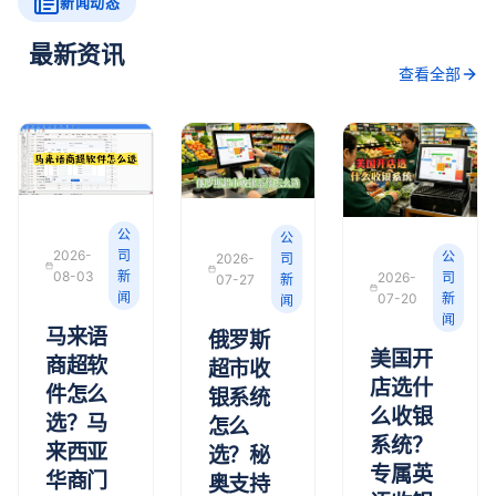
新闻动态
最新资讯
查看全部
公
公
2026-
司
公
2026-
司
08-03
新
2026-
司
07-27
新
闻
07-20
新
闻
闻
马来语
俄罗斯
美国开
商超软
超市收
店选什
件怎么
银系统
么收银
选？马
怎么
系统？
来西亚
选？秘
专属英
华商门
奥支持