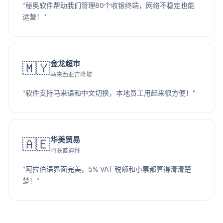
"秘奥软件帮助我们管理80个收银终端，网络不稳定也能
运营！"
金龙超市
🇲🇾
马来西亚吉隆坡
"软件支持马来语和中文切换，本地员工用起来很方便！"
华美贸易
🇦🇪
阿联酋迪拜
"阿拉伯语界面完美，5% VAT 税额和小票都算得清清楚
楚！"