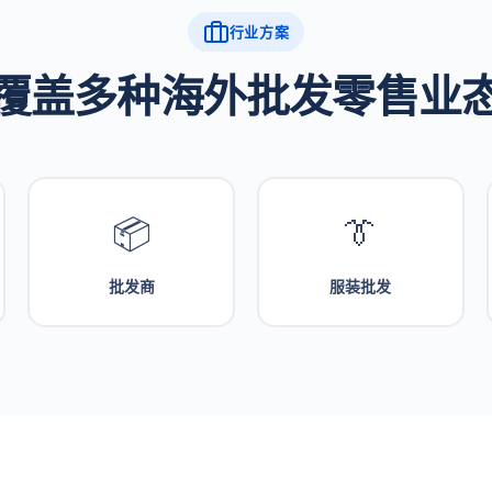
行业方案
覆盖多种海外批发零售业
📦
👔
批发商
服装批发