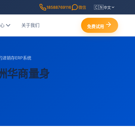
🇨🇳
18588769116
微信
中文
中心
关于我们
免费试用
进销存ERP系统
洲华商量身