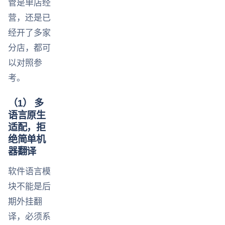
管是单店经
营，还是已
经开了多家
分店，都可
以对照参
考。
（1） 多
语言原生
适配，拒
绝简单机
器翻译
软件语言模
块不能是后
期外挂翻
译，必须系