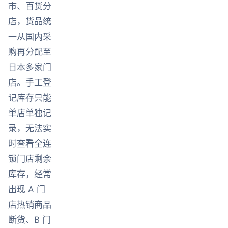
市、百货分
店，货品统
一从国内采
购再分配至
日本多家门
店。手工登
记库存只能
单店单独记
录，无法实
时查看全连
锁门店剩余
库存，经常
出现 A 门
店热销商品
断货、B 门