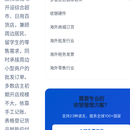
开设综合超
收银硬件
市、日用百
货店，兼顾
海外商城订货
周边居民、
海外批发行业
留学生的零
售需求，同
海外税务发票
时承接周边
海外零售行业
小型商户的
批发订单。
多数店主初
期开店规模
需要专业的
不大，依靠
收银管理方案？
手工记账、
支持23种语言，服务全球100+国家
表格登记货
品就能应付