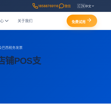
🇨🇳
18588769116
微信
中文
中心
关于我们
免费试用
及巴西税务发票
铺POS支