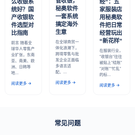
管收银，
经”：五
么收银系
秘奥软件
家服装店
统好？国
一套系统
用秘奥软
产收银软
搞定海外
件把日常
件选型对
生意
经营玩出
比指南
“新花样”
在全球商贸一
前言 随着全
体化浪潮下，
球华人零售产
在服装行业，
跨境零售与批
业扩张，东南
“收银台”往往
发企业正面临
亚、南美、欧
被贴上“结账”
多语言适
洲、日韩等
“对账”“忙乱”
配、...
地...
的标...
阅读更多 →
阅读更多 →
阅读更多 →
常见问题