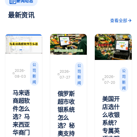
新闻动态
最新资讯
查看全部
公
公
2026-
司
公
2026-
司
08-03
新
2026-
司
07-27
新
闻
07-20
新
闻
闻
马来语
俄罗斯
美国开
商超软
超市收
店选什
件怎么
银系统
么收银
选？马
怎么
系统？
来西亚
选？秘
专属英
华商门
奥支持