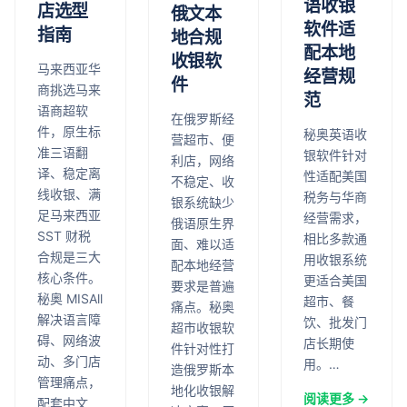
语收银
店选型
俄文本
软件适
指南
地合规
配本地
收银软
马来西亚华
经营规
件
商挑选马来
范
语商超软
在俄罗斯经
件，原生标
秘奥英语收
营超市、便
准三语翻
银软件针对
利店，网络
译、稳定离
性适配美国
不稳定、收
线收银、满
税务与华商
银系统缺少
足马来西亚
经营需求，
俄语原生界
SST 财税
相比多款通
面、难以适
合规是三大
用收银系统
配本地经营
核心条件。
更适合美国
要求是普遍
秘奥 MISAll
超市、餐
痛点。秘奥
解决语言障
饮、批发门
超市收银软
碍、网络波
店长期使
件针对性打
动、多门店
用。…
造俄罗斯本
管理痛点，
地化收银解
阅读更多 →
配套中文