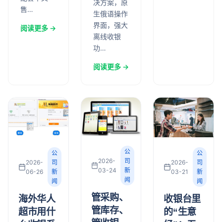
决方案，原
售…
生俄语操作
界面，强大
阅读更多 →
离线收银
功…
阅读更多 →
公
公
公
2026-
司
2026-
司
2026-
司
03-24
新
03-21
新
06-26
新
闻
闻
闻
管采购、
收银台里
海外华人
管库存、
的“生意
超市用什