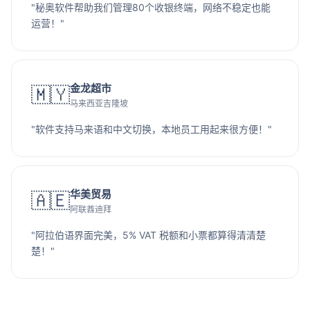
"秘奥软件帮助我们管理80个收银终端，网络不稳定也能
运营！"
金龙超市
🇲🇾
马来西亚吉隆坡
"软件支持马来语和中文切换，本地员工用起来很方便！"
华美贸易
🇦🇪
阿联酋迪拜
"阿拉伯语界面完美，5% VAT 税额和小票都算得清清楚
楚！"