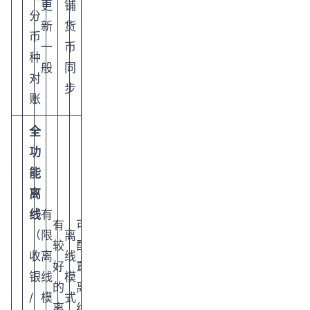
更
铺
分
新
货
币
一
币
种
般
同
对
步
账
全
功
能
离
线
有
有
可
（
限
离
较
配
收
离
线
好
置
银
线
模
的
离
/
模
式
离
线