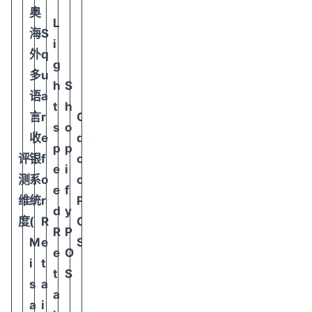
奥
L
海
S
i
外
q
g
多
u
h
S
语
a
t
h
言
r
O
s
o
收
e
d
p
p
评
银
f
o
e
i
测
系
o
o
e
f
维
统
r
P
d
y
度
(
R
O
R
P
M
e
S
e
O
i
t
t
S
s
a
a
a
i