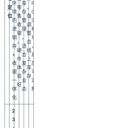
环
库
P
定
零
，
境
存
O
位
售
强
的
管
S
收
调
进
理
模
银
整
销
，
块
，
合
存
适
，
硬
线
+
合
高
件
上
收
复
度
体
库
银
杂
可
验
存
一
业
定
好
体
态
制
化
2
3