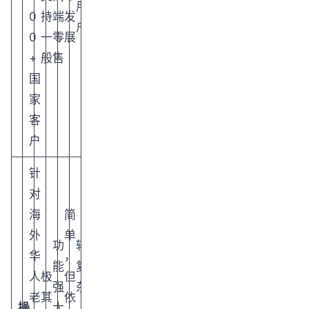
用
0
持
端
发
户
0
一
零
展
+
般
售
国
家
客
户
针
对
海
简
外
单
功
较
华
，
能
复
人
极
但
强
杂
老
其
依
操
大
，