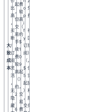
价
h
源
起
费
比
o
免
，
较
高
p
费
但
高
，
i
（
交
（
买
f
社
易
约
断
y
区
手
$
大
/
订
版
续
1
致
订
阅
）
费
0
成
阅
（
，
较
9
本
灵
$
但
高
起
活
5
实
（
）
，
起
施
约
，
无
）
和
2
交
隐
，
服
.
易
藏
交
务
6
费