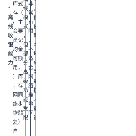
库
式
非
*
线
，
存
（
常
离
模
但
/
主
有
线
式
依
会
要
限
收
，
赖
员
记
，
银
但
本
均
金
不
能
部
地
可
额
适
力
分
部
用
，
合
高
署
）
库
网
级
或
，
存
络
功
技
网
同
差
能
术
络
步
地
受
调
恢
弱
区
限
试
复
）
自