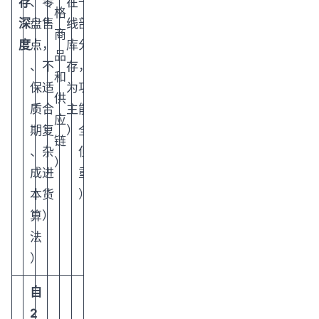
存
、
零
在
一
格
深
盘
售
线
部
商
度
点
，
库
分
品
、
不
存
，
和
保
适
为
功
供
质
合
主
能
应
期
复
）
全
链
、
杂
但
）
成
进
重
本
货
）
算
）
法
）
自
2