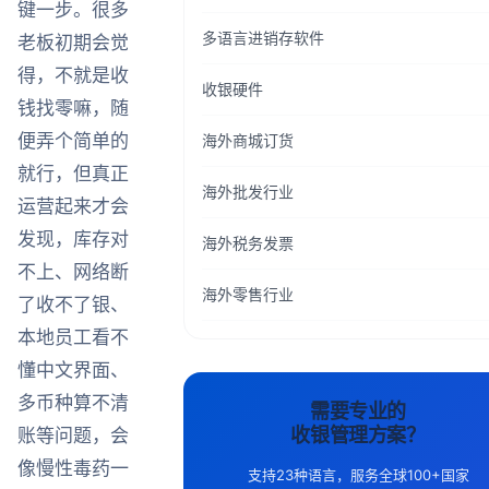
键一步。很多
多语言进销存软件
老板初期会觉
得，不就是收
收银硬件
钱找零嘛，随
便弄个简单的
海外商城订货
就行，但真正
海外批发行业
运营起来才会
发现，库存对
海外税务发票
不上、网络断
海外零售行业
了收不了银、
本地员工看不
懂中文界面、
多币种算不清
需要专业的
收银管理方案？
账等问题，会
像慢性毒药一
支持23种语言，服务全球100+国家