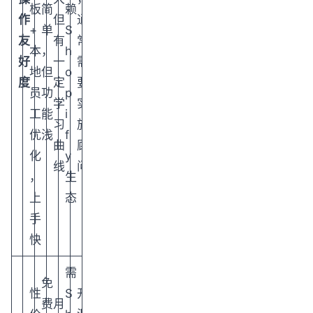
板
简
赖
作
但
通
+
单
S
友
有
常
本
，
h
好
一
需
地
但
o
度
定
要
员
功
p
学
实
工
能
i
习
施
优
浅
f
曲
顾
化
y
线
问
，
生
上
态
手
快
需
免
性
S
开
费
月