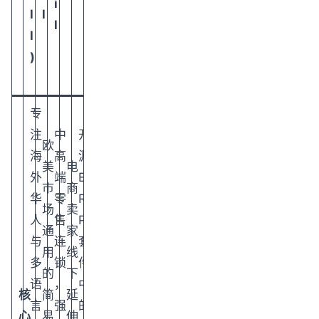
i
l
l
l
l
)
专
注
中
开
欧
海
高
源
美
电
外
端
E
市
商
华
零
R
场
卖
人
售
P
通
家
与
连
套
用
线
多
锁
件
的
下
语
，
中
核
简
延
言
强
的
心
易
伸