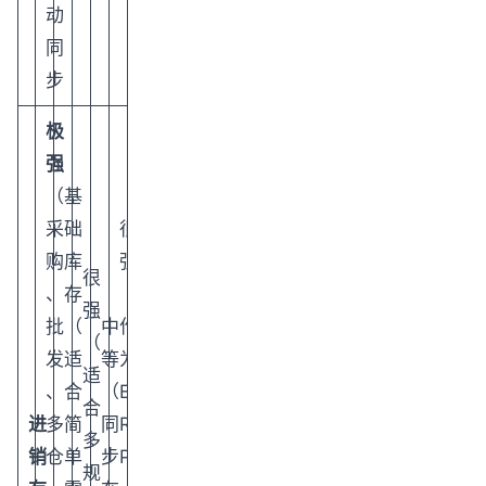
动
同
步
极
强
（
基
采
础
很
购
库
强
很
、
存
（
强
批
（
中
作
（
发
适
等
为
适
、
合
（
E
合
进
多
简
同
R
多
销
仓
单
步
P
规