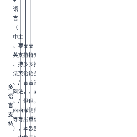
+
语
言
（
中
主
、
要
支
支
英
支
持
持
支
、
持
多
多
持
法
英
语
语
多
、
/
言
言
语
多
阿
法
，
，
言
语
、
/
但
但
，
言
西
西
深
侧
但
支
等
等
层
重
设
持
）
，
本
欧
置