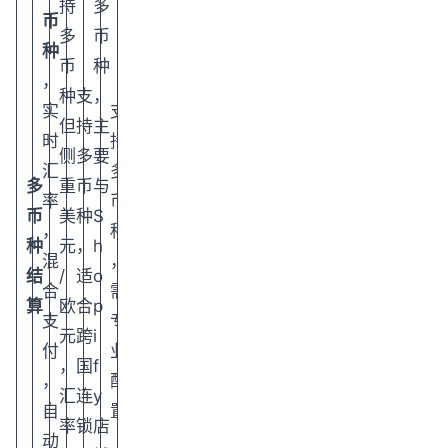
持
多
币
多
币
种
币
种
，
种
支
，
实
支
但
持
主
时
持
侧
多
要
汇
多
多
重
币
与
率
币
币
美
种
S
，
种
种
元
，
h
混
，
结
/
适
o
合
需
算
欧
合
p
支
专
元
跨
i
付
业
，
国
f
，
配
汇
连
y
自
置
率
锁
店
动