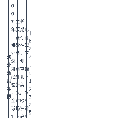
0
0
7
主
长
年
要
期
电
长
在
存
商
期
海
欧
在
起
存
外
美
，
家
海
在
深
，
侧
，
外
，
耕
海
重
线
适
但
经
外
北
下
用
多
验
新
美
P
年
为
，
兴
/
O
限
技
全
市
欧
S
术
球
场
洲
近
型
1
支
高
年