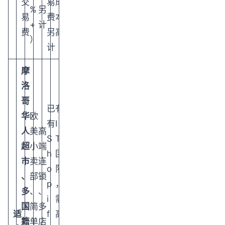
交
易
成
%
另
易
费
本
+
计
费
另
高
）
计
摩
洛
哥
已
有
华
欧
有
I
人
美
高
S
T
超
小
端
h
团
市
卖
连
o
队
、
部
锁
p
，
多
、
、
i
需
国
简
多
适
f
高
籍
单
店