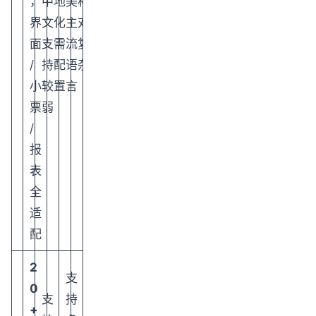
，
中
地
美
相
界
文
化
主
对
面
支
需
流
复
/
持
配
语
杂
小
较
置
言
票
弱
/
报
表
全
适
配
2
支
0
支
持
+