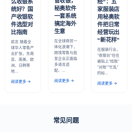
管收银，
经”：五
么收银系
秘奥软件
家服装店
统好？国
一套系统
用秘奥软
产收银软
搞定海外
件把日常
件选型对
生意
经营玩出
比指南
“新花样”
在全球商贸一
前言 随着全
体化浪潮下，
球华人零售产
在服装行业，
跨境零售与批
业扩张，东南
“收银台”往往
发企业正面临
亚、南美、欧
被贴上“结账”
多语言适
洲、日韩等
“对账”“忙乱”
配、...
地...
的标...
阅读更多 →
阅读更多 →
阅读更多 →
常见问题