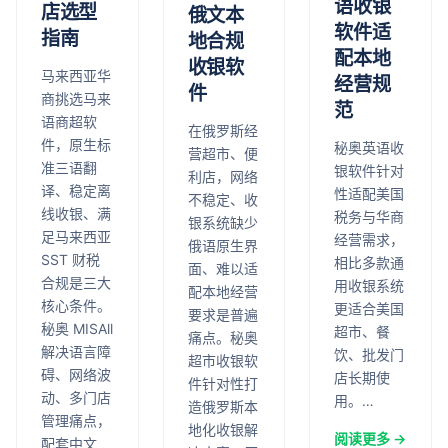
语收银
店选型
俄文本
软件适
指南
地合规
配本地
收银软
马来西亚华
经营规
件
商挑选马来
范
语商超软
在俄罗斯经
件，原生标
秘奥英语收
营超市、便
准三语翻
银软件针对
利店，网络
译、稳定离
性适配美国
不稳定、收
线收银、满
税务与华商
银系统缺少
足马来西亚
经营需求，
俄语原生界
SST 财税
相比多款通
面、难以适
合规是三大
用收银系统
配本地经营
核心条件。
更适合美国
要求是普遍
秘奥 MISAll
超市、餐
痛点。秘奥
解决语言障
饮、批发门
超市收银软
碍、网络波
店长期使
件针对性打
动、多门店
用。…
造俄罗斯本
管理痛点，
地化收银解
阅读更多 →
配套中文