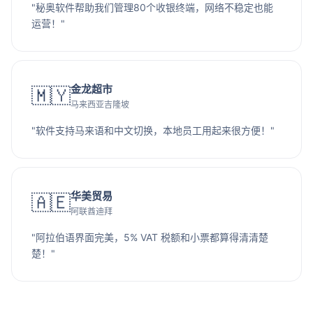
"秘奥软件帮助我们管理80个收银终端，网络不稳定也能
运营！"
金龙超市
🇲🇾
马来西亚吉隆坡
"软件支持马来语和中文切换，本地员工用起来很方便！"
华美贸易
🇦🇪
阿联酋迪拜
"阿拉伯语界面完美，5% VAT 税额和小票都算得清清楚
楚！"