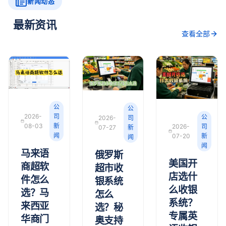
新闻动态
最新资讯
查看全部
公
公
2026-
司
公
2026-
司
08-03
新
2026-
司
07-27
新
闻
07-20
新
闻
闻
马来语
俄罗斯
美国开
商超软
超市收
店选什
件怎么
银系统
么收银
选？马
怎么
系统？
来西亚
选？秘
专属英
华商门
奥支持