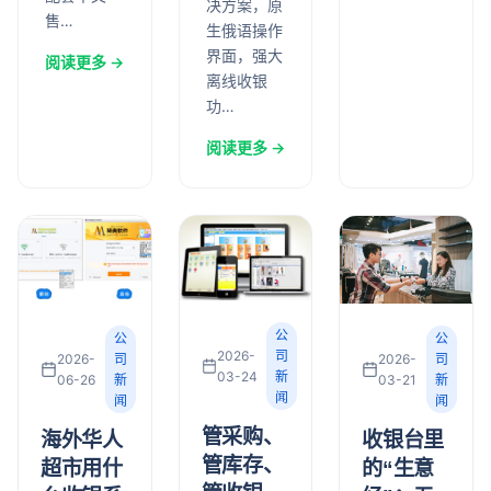
决方案，原
售…
生俄语操作
界面，强大
阅读更多 →
离线收银
功…
阅读更多 →
公
公
公
2026-
司
2026-
司
2026-
司
03-24
新
03-21
新
06-26
新
闻
闻
闻
管采购、
收银台里
海外华人
管库存、
的“生意
超市用什