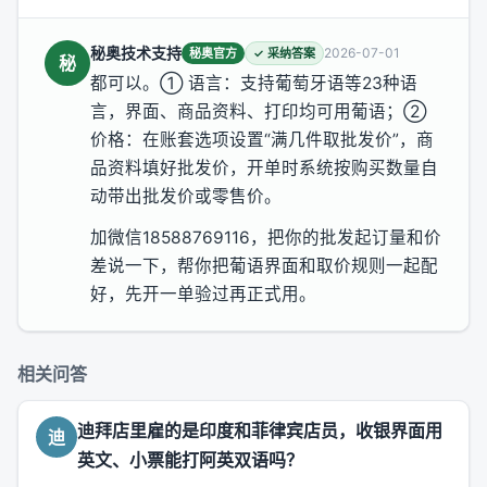
秘奥技术支持
2026-07-01
秘奥官方
✓ 采纳答案
秘
都可以。① 语言：支持葡萄牙语等23种语
言，界面、商品资料、打印均可用葡语；②
价格：在账套选项设置“满几件取批发价”，商
品资料填好批发价，开单时系统按购买数量自
动带出批发价或零售价。
加微信18588769116，把你的批发起订量和价
差说一下，帮你把葡语界面和取价规则一起配
好，先开一单验过再正式用。
相关问答
迪拜店里雇的是印度和菲律宾店员，收银界面用
迪
英文、小票能打阿英双语吗？