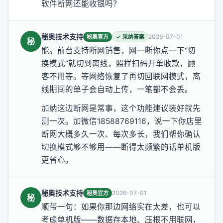
软件断网还能收银吗？
秘奥技术支持
2026-07-01
秘奥官方
✓ 采纳答案
秘
能。前台支持断网销售，网一断你点一下“切
换模式”就切到离线，照样扫码开单收款，顾
客不用等。等网络恢复了再切回联网模式，离
线期间的单子会自动上传，一笔都不会丢。
加纳这边断网是常事，这个功能建议装好就先
测一次。加微信18588769116，说一下你店里
断网大概多久一次、每次多长，我们帮你确认
切换模式够不够用——断得太频繁的话单机版
更省心。
秘奥技术支持
2026-07-01
秘奥官方
秘
顺带一句：如果你那边网络实在太差，也可以
考虑单机版——数据存本地、压根不用联网，