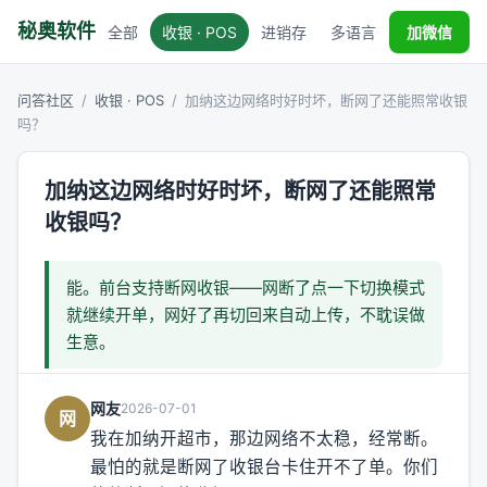
秘奥软件
全部
收银 · POS
进销存
多语言
税务对接
加微信
问答社区
/
收银 · POS
/
加纳这边网络时好时坏，断网了还能照常收银
吗？
加纳这边网络时好时坏，断网了还能照常
收银吗？
能。前台支持断网收银——网断了点一下切换模式
就继续开单，网好了再切回来自动上传，不耽误做
生意。
网友
2026-07-01
网
我在加纳开超市，那边网络不太稳，经常断。
最怕的就是断网了收银台卡住开不了单。你们