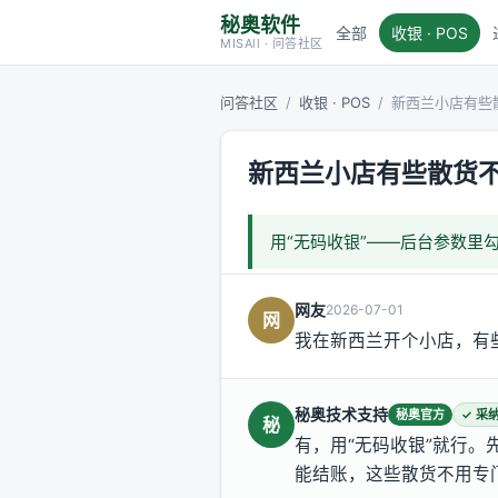
秘奥软件
全部
收银 · POS
MISAll · 问答社区
问答社区
/
收银 · POS
/
新西兰小店有些
新西兰小店有些散货
用“无码收银”——后台参数里
网友
2026-07-01
网
我在新西兰开个小店，有
秘奥技术支持
秘奥官方
✓ 采
秘
有，用“无码收银”就行。
能结账，这些散货不用专