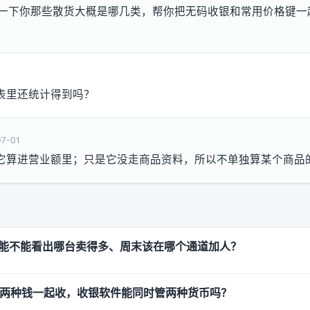
16，说一下你那些散货大概是哪几类，帮你把无码收银和常用价格键
表里还统计得到吗？
07-01
它算进营业额里；只是它没走商品资料，所以不单独算某个商品
能不能看出哪台卖得多、周末该在哪个通道加人？
G 两种钱一起收，收银软件能同时管两种货币吗？