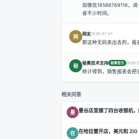
加微信185887691
省不少时间。
网友
2026-07-01
网
那这种无码卖出去的，报
秘奥技术支持
2026-
秘奥官方
秘
统计得到，销售报表会把
相关问答
曼谷店里摆了四台收银机，
曼
在哈拉雷开店，美元和 Zi
在