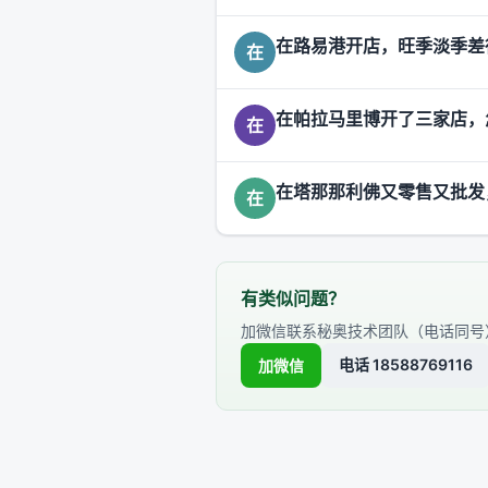
在路易港开店，旺季淡季差
在
在帕拉马里博开了三家店，
在
在塔那那利佛又零售又批发
在
有类似问题？
加微信联系秘奥技术团队（电话同号
电话 18588769116
加微信