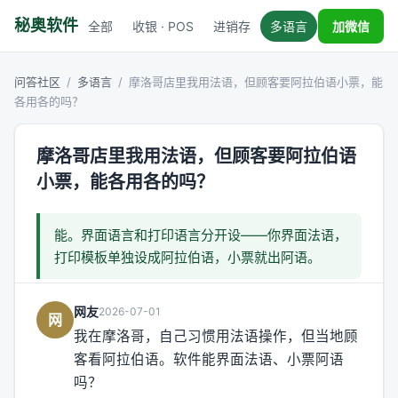
秘奥软件
全部
收银 · POS
进销存
多语言
税务对接
加微信
问答社区
/
多语言
/
摩洛哥店里我用法语，但顾客要阿拉伯语小票，能
各用各的吗？
摩洛哥店里我用法语，但顾客要阿拉伯语
小票，能各用各的吗？
能。界面语言和打印语言分开设——你界面法语，
打印模板单独设成阿拉伯语，小票就出阿语。
网友
2026-07-01
网
我在摩洛哥，自己习惯用法语操作，但当地顾
客看阿拉伯语。软件能界面法语、小票阿语
吗？