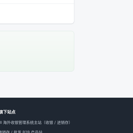
旗下站点
All 海外收银管理系统主站（收银 / 进销存）
销存 / 批发 B2B 产品站