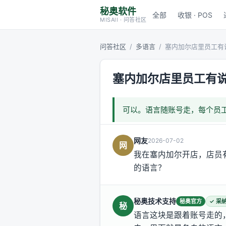
秘奥软件
全部
收银 · POS
MISAll · 问答社区
问答社区
/
多语言
/
塞内加尔店里员工有
塞内加尔店里员工有
可以。语言随账号走，每个员
网友
2026-07-02
网
我在塞内加尔开店，店员
的语言？
秘奥技术支持
秘奥官方
✓ 采
秘
语言这块是跟着账号走的