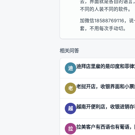
去，界面就是各自的语言
不同的人装不同的软件。
加微信185887691
套，不用每次手动切。
相关问答
迪拜店里雇的是印度和菲律
迪
老挝开店，收银界面和小票
老
越南开便利店，收银进销存
越
拉美客户有西语也有葡语，
拉