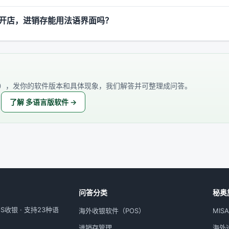
开店，进销存能用法语界面吗？
），发你的软件版本和具体现象，我们解答并可整理成问答。
了解 多语言版软件 →
问答分类
秘奥
收银 · 支持23种语
海外收银软件（POS）
MIS
进销存管理
海外进