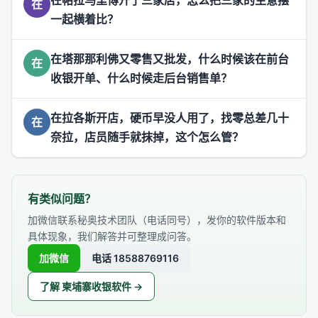
在帕拉马里博开了三家店，怎么把三家的生意摆
在
一起横着比？
在塔那那利佛又零售又批发，什么时候该在前台
在
收银开单、什么时候走后台销售单？
在拉各斯开店，硬币早没人用了，找零总差几十
在
奈拉，店员随手就抹掉，这个怎么管？
有类似问题？
加微信联系秘奥技术团队（电话同号），发你的软件版本和
具体现象，我们解答并可整理成问答。
加微信
电话 18588769116
了解 柬埔寨收银软件 →