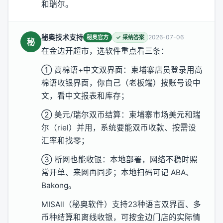
和瑞尔。
秘奥技术支持
2026-07-06
秘奥官方
✓ 采纳答案
秘
在金边开超市，选软件重点看三条：
① 高棉语+中文双界面：柬埔寨店员登录用高
棉语收银界面，你自己（老板端）按账号设中
文，看中文报表和库存；
② 美元/瑞尔双币结算：柬埔寨市场美元和瑞
尔（riel）并用，系统要能双币收款、按需设
汇率和找零；
③ 断网也能收银：本地部署，网络不稳时照
常开单、来网再同步；本地扫码可记 ABA、
Bakong。
MISAll（秘奥软件）支持23种语言双界面、多
币种结算和离线收银，可按金边门店的实际情