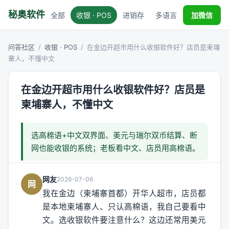
秘奥软件
全部
收银 · POS
进销存
多语言
税务对接
加微信
问答社区
/
收银 · POS
/
在金边开超市用什么收银软件好？店员是柬埔
寨人，不懂中文
在金边开超市用什么收银软件好？店员是
柬埔寨人，不懂中文
选高棉语+中文双界面、美元与瑞尔双币结算、断
网也能收银的系统；老板看中文、店员用高棉语。
网友
2026-07-06
网
我在金边（柬埔寨首都）开华人超市，店员都
是本地柬埔寨人、只认高棉语，我自己要看中
文。选收银软件要注意什么？这边还常用美元