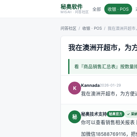
秘奥软件
全部
收银 · POS
MISAll · 问答社区
问答社区
/
收银 · POS
/
我在澳洲开超市
我在澳洲开超市，为
看『商品销售汇总表』按数量
Kannada
2026-01-29
K
我在澳洲开超市，为方便
秘奥技术支持
秘奥官方
✓ 采
秘
你可以查看销售相关报表
加微信185887691