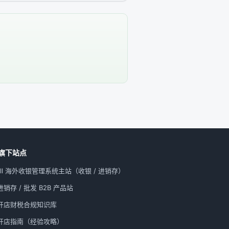
旗下站点
All 海外收银管理系统主站（收银 / 进销存）
销存 / 批发 B2B 产品站
开店财税合规知识库
开店指南（经验攻略）