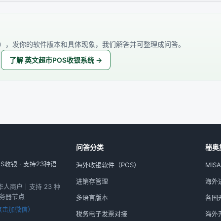
），发你的软件版本和具体现象，我们解答并可整理成问答。
了解 英文超市POS收银系统 →
问答分类
秘奥
收银 · 支持23种语
海外收银软件（POS）
MIS
进销存管理
海外进
外华人商户｜支持 23 种
服务器节点
多语言版本
各国
点击加微信）
税务电子发票对接
海外