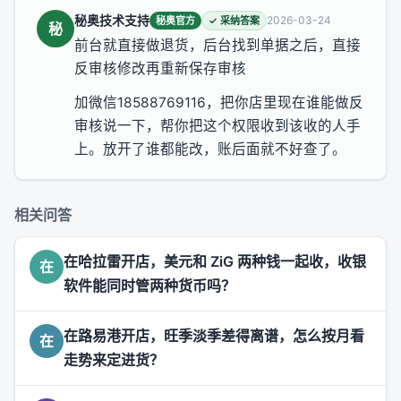
秘奥技术支持
2026-03-24
秘奥官方
✓ 采纳答案
秘
前台就直接做退货，后台找到单据之后，直接
反审核修改再重新保存审核
加微信18588769116，把你店里现在谁能做反
审核说一下，帮你把这个权限收到该收的人手
上。放开了谁都能改，账后面就不好查了。
相关问答
在哈拉雷开店，美元和 ZiG 两种钱一起收，收银
在
软件能同时管两种货币吗？
在路易港开店，旺季淡季差得离谱，怎么按月看
在
走势来定进货？