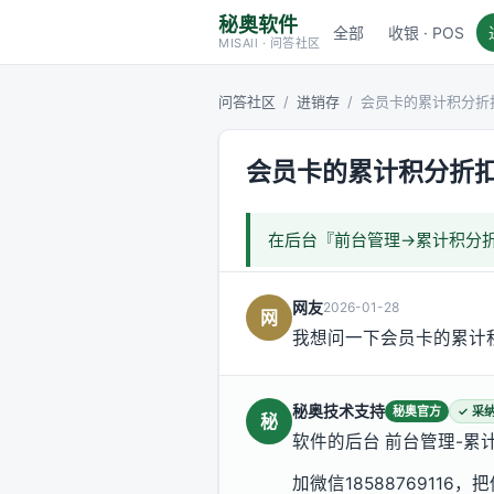
秘奥软件
全部
收银 · POS
MISAll · 问答社区
问答社区
/
进销存
/
会员卡的累计积分折
会员卡的累计积分折
在后台『前台管理→累计积分
网友
2026-01-28
网
我想问一下会员卡的累计
秘奥技术支持
秘奥官方
✓ 采
秘
软件的后台 前台管理-累
加微信185887691