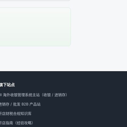
旗下站点
All 海外收银管理系统主站（收银 / 进销存）
销存 / 批发 B2B 产品站
开店财税合规知识库
开店指南（经验攻略）