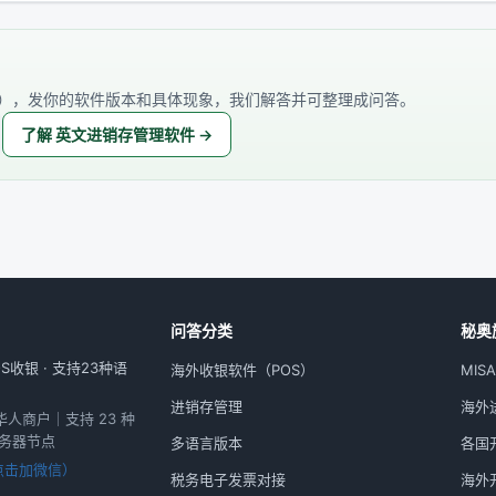
），发你的软件版本和具体现象，我们解答并可整理成问答。
了解 英文进销存管理软件 →
问答分类
秘奥
收银 · 支持23种语
海外收银软件（POS）
MIS
进销存管理
海外进
外华人商户｜支持 23 种
服务器节点
多语言版本
各国
点击加微信）
税务电子发票对接
海外