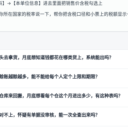
料】→【本单位信息】进去里面把销售价含税勾选上
16，把你所在国家的税率说一下，帮你把含税口径和小票上的税额显
。
头去拿货，月底想知道钱都花在哪类货上，系统能出吗？
赊账越赊越多，能不能给每个人定个上限和期限？
仓库来回搬，月底想看每个仓这个月进出多少，有这种表吗？
对不上，怀疑有单据没审核，能一次全查出来吗？