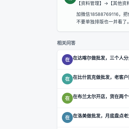
【资料管理】→【其他资
加微信185887691
不要单独排版也一并看了
相关问答
在达喀尔做批发，三个人分
在
在比什凯克做批发，老客户
在
在布兰太尔开店，货在两个
在
在洛美做批发，月底盘点老
在