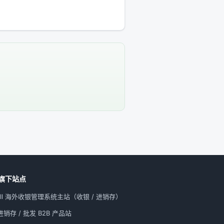
旗下站点
All 海外收银管理系统主站（收银 / 进销存）
销存 / 批发 B2B 产品站