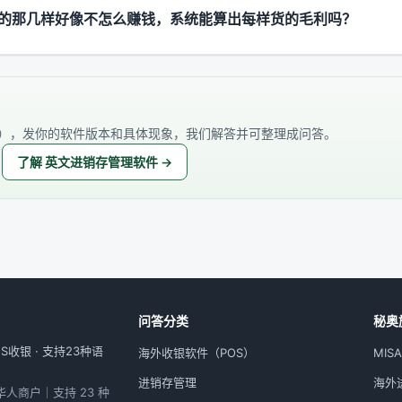
的那几样好像不怎么赚钱，系统能算出每样货的毛利吗？
），发你的软件版本和具体现象，我们解答并可整理成问答。
了解 英文进销存管理软件 →
问答分类
秘奥
收银 · 支持23种语
海外收银软件（POS）
MIS
进销存管理
海外进
外华人商户｜支持 23 种