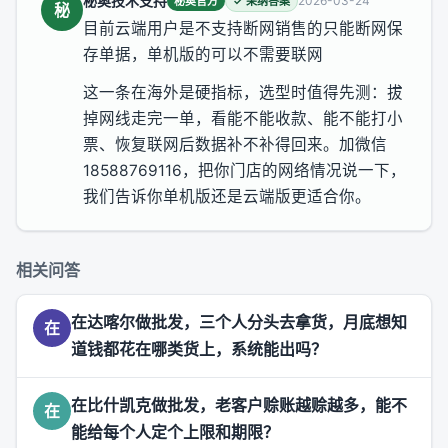
秘奥技术支持
2026-03-24
秘奥官方
✓ 采纳答案
秘
目前云端用户是不支持断网销售的只能断网保
存单据，单机版的可以不需要联网
这一条在海外是硬指标，选型时值得先测：拔
掉网线走完一单，看能不能收款、能不能打小
票、恢复联网后数据补不补得回来。加微信
18588769116，把你门店的网络情况说一下，
我们告诉你单机版还是云端版更适合你。
相关问答
在达喀尔做批发，三个人分头去拿货，月底想知
在
道钱都花在哪类货上，系统能出吗？
在比什凯克做批发，老客户赊账越赊越多，能不
在
能给每个人定个上限和期限？