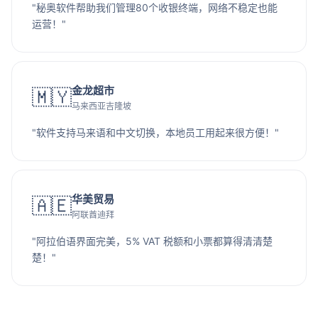
"秘奥软件帮助我们管理80个收银终端，网络不稳定也能
运营！"
金龙超市
🇲🇾
马来西亚吉隆坡
"软件支持马来语和中文切换，本地员工用起来很方便！"
华美贸易
🇦🇪
阿联酋迪拜
"阿拉伯语界面完美，5% VAT 税额和小票都算得清清楚
楚！"