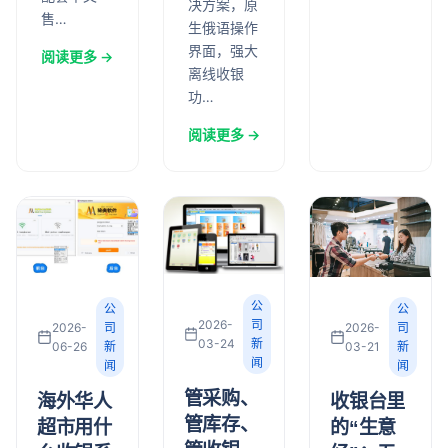
决方案，原
售…
生俄语操作
界面，强大
阅读更多 →
离线收银
功…
阅读更多 →
公
公
公
2026-
司
2026-
司
2026-
司
03-24
新
03-21
新
06-26
新
闻
闻
闻
管采购、
收银台里
海外华人
管库存、
的“生意
超市用什