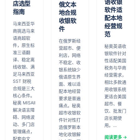
语收银
店选型
俄文本
软件适
指南
地合规
配本地
收银软
马来西亚华
经营规
件
商挑选马来
范
语商超软
在俄罗斯经
件，原生标
秘奥英语收
营超市、便
准三语翻
银软件针对
利店，网络
译、稳定离
性适配美国
不稳定、收
线收银、满
税务与华商
银系统缺少
足马来西亚
经营需求，
俄语原生界
SST 财税
相比多款通
面、难以适
合规是三大
用收银系统
配本地经营
核心条件。
更适合美国
要求是普遍
秘奥 MISAll
超市、餐
痛点。秘奥
解决语言障
饮、批发门
超市收银软
碍、网络波
店长期使
件针对性打
动、多门店
用。…
造俄罗斯本
管理痛点，
地化收银解
阅读更多 →
配套中文