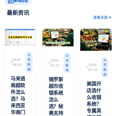
新闻动态
最新资讯
查看全部
公
公
2026-
司
公
2026-
司
08-03
新
2026-
司
07-27
新
闻
07-20
新
闻
闻
马来语
俄罗斯
美国开
商超软
超市收
店选什
件怎么
银系统
么收银
选？马
怎么
系统？
来西亚
选？秘
专属英
华商门
奥支持