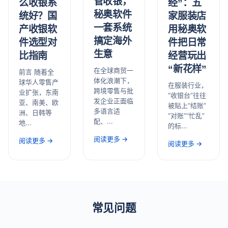
管收银，
经”：五
么收银系
秘奥软件
家服装店
统好？国
一套系统
用秘奥软
产收银软
搞定海外
件把日常
件选型对
生意
经营玩出
比指南
“新花样”
在全球商贸一
前言 随着全
体化浪潮下，
球华人零售产
在服装行业，
跨境零售与批
业扩张，东南
“收银台”往往
发企业正面临
亚、南美、欧
被贴上“结账”
多语言适
洲、日韩等
“对账”“忙乱”
配、...
地...
的标...
阅读更多 →
阅读更多 →
阅读更多 →
常见问题